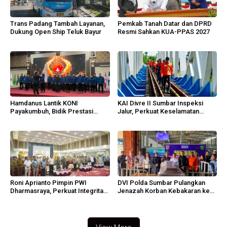
Trans Padang Tambah Layanan,
Pemkab Tanah Datar dan DPRD
Dukung Open Ship Teluk Bayur
Resmi Sahkan KUA-PPAS 2027
Hamdanus Lantik KONI
KAI Divre II Sumbar Inspeksi
Payakumbuh, Bidik Prestasi
Jalur, Perkuat Keselamatan
Porprov Sumbar
Operasi
Roni Aprianto Pimpin PWI
DVI Polda Sumbar Pulangkan
Dharmasraya, Perkuat Integritas
Jenazah Korban Kebakaran ke
dan Marwah Jurnalisme
Agam