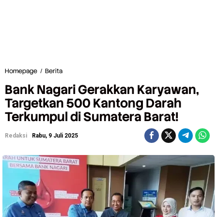
Homepage
/
Berita
B
a
Bank Nagari Gerakkan Karyawan,
n
k
Targetkan 500 Kantong Darah
N
Terkumpul di Sumatera Barat!
a
g
a
Redaksi
Rabu, 9 Juli 2025
r
i
G
e
r
a
k
k
a