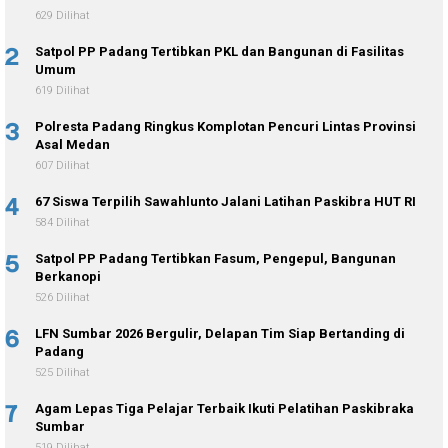
629 Dilihat
2
Satpol PP Padang Tertibkan PKL dan Bangunan di Fasilitas
Umum
619 Dilihat
3
Polresta Padang Ringkus Komplotan Pencuri Lintas Provinsi
Asal Medan
607 Dilihat
4
67 Siswa Terpilih Sawahlunto Jalani Latihan Paskibra HUT RI
584 Dilihat
5
Satpol PP Padang Tertibkan Fasum, Pengepul, Bangunan
Berkanopi
526 Dilihat
6
LFN Sumbar 2026 Bergulir, Delapan Tim Siap Bertanding di
Padang
525 Dilihat
7
Agam Lepas Tiga Pelajar Terbaik Ikuti Pelatihan Paskibraka
Sumbar
519 Dilihat