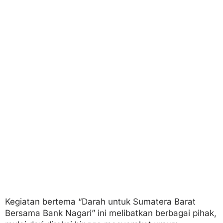
e
r
a
B
a
r
a
t
!
Kegiatan bertema “Darah untuk Sumatera Barat
Bersama Bank Nagari” ini melibatkan berbagai pihak,