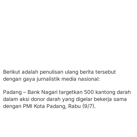
t
o
n
g
D
a
r
a
h
T
e
r
k
Berikut adalah penulisan ulang berita tersebut
u
dengan gaya jurnalistik media nasional:
m
p
u
Padang – Bank Nagari targetkan 500 kantong darah
l
dalam aksi donor darah yang digelar bekerja sama
d
dengan PMI Kota Padang, Rabu (9/7).
i
S
u
m
a
t