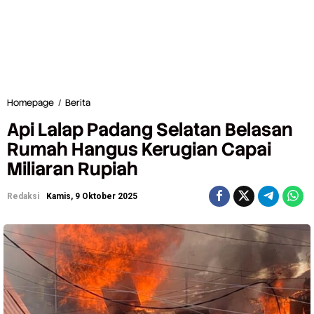
Homepage
/
Berita
A
p
Api Lalap Padang Selatan Belasan
i
L
Rumah Hangus Kerugian Capai
a
Miliaran Rupiah
l
a
p
Redaksi
Kamis, 9 Oktober 2025
P
a
d
a
n
g
S
e
l