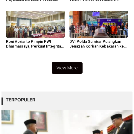
Porprov Sumbar
Operasi
Roni Aprianto Pimpin PWI
DVI Polda Sumbar Pulangkan
Dharmasraya, Perkuat Integritas
Jenazah Korban Kebakaran ke
dan Marwah Jurnalisme
Agam
View More
TERPOPULER