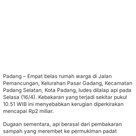
u
g
i
a
n
C
a
p
a
i
M
i
l
i
Padang – Empat belas rumah warga di Jalan
a
Pemancungan, Kelurahan Pasar Gadang, Kecamatan
r
a
Padang Selatan, Kota Padang, ludes dilalap api pada
n
Selasa (16/4). Kebakaran yang terjadi sekitar pukul
R
10.51 WIB ini menyebabkan kerugian diperkirakan
u
mencapai Rp2 miliar.
p
i
a
Dugaan sementara, api berasal dari pembakaran
h
sampah yang merembet ke permukiman padat