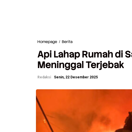
Homepage
/
Berita
A
p
Api Lahap Rumah di Sa
i
L
Meninggal Terjebak
a
h
a
Redaksi
Senin, 22 Desember 2025
p
R
u
m
a
h
d
i
S
a
l