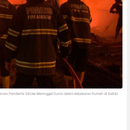
ansia Penderita Stroke Meninggal Dunia dalam Kebakaran Rumah di Salido