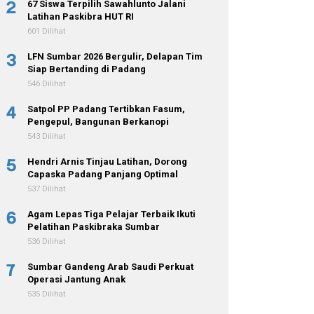
2
67 Siswa Terpilih Sawahlunto Jalani
Latihan Paskibra HUT RI
601 Dilihat
3
LFN Sumbar 2026 Bergulir, Delapan Tim
Siap Bertanding di Padang
546 Dilihat
4
Satpol PP Padang Tertibkan Fasum,
Pengepul, Bangunan Berkanopi
543 Dilihat
5
Hendri Arnis Tinjau Latihan, Dorong
Capaska Padang Panjang Optimal
537 Dilihat
6
Agam Lepas Tiga Pelajar Terbaik Ikuti
Pelatihan Paskibraka Sumbar
536 Dilihat
7
Sumbar Gandeng Arab Saudi Perkuat
Operasi Jantung Anak
535 Dilihat