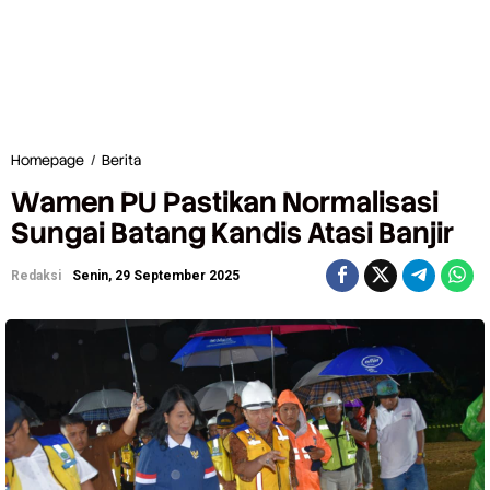
Homepage
/
Berita
W
a
Wamen PU Pastikan Normalisasi
m
e
Sungai Batang Kandis Atasi Banjir
n
P
Redaksi
Senin, 29 September 2025
U
P
a
s
t
i
k
a
n
N
o