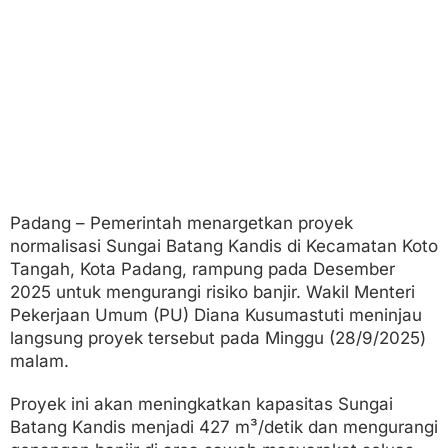
i
s
A
t
a
s
i
B
a
n
j
i
Padang – Pemerintah menargetkan proyek
r
normalisasi Sungai Batang Kandis di Kecamatan Koto
Tangah, Kota Padang, rampung pada Desember
2025 untuk mengurangi risiko banjir. Wakil Menteri
Pekerjaan Umum (PU) Diana Kusumastuti meninjau
langsung proyek tersebut pada Minggu (28/9/2025)
malam.
Proyek ini akan meningkatkan kapasitas Sungai
Batang Kandis menjadi 427 m³/detik dan mengurangi