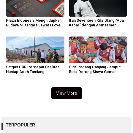
Plaza Indonesia Menghidupkan
Ifan Seventeen Rilis Ulang “Apa
Budaya Nusantara Lewat I Love
Kabar” dengan Aransemen
Indonesia 2026
Emosional
Satgas PRR Percepat Fasilitas
DPK Padang Panjang Jemput
Huntap Aceh Tamiang
Bola, Dorong Siswa Gemar
Membaca
View More
TERPOPULER