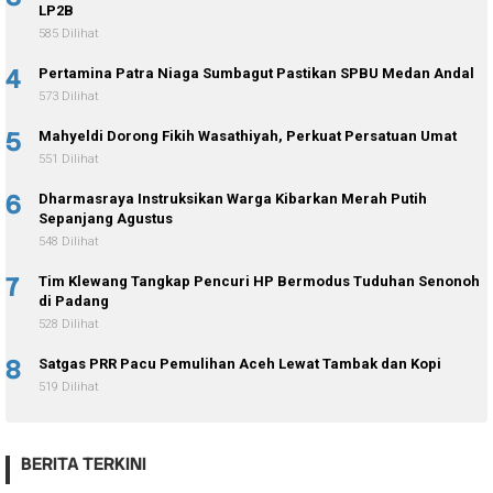
LP2B
585 Dilihat
4
Pertamina Patra Niaga Sumbagut Pastikan SPBU Medan Andal
573 Dilihat
5
Mahyeldi Dorong Fikih Wasathiyah, Perkuat Persatuan Umat
551 Dilihat
6
Dharmasraya Instruksikan Warga Kibarkan Merah Putih
Sepanjang Agustus
548 Dilihat
7
Tim Klewang Tangkap Pencuri HP Bermodus Tuduhan Senonoh
di Padang
528 Dilihat
8
Satgas PRR Pacu Pemulihan Aceh Lewat Tambak dan Kopi
519 Dilihat
BERITA TERKINI