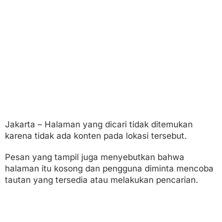
t
a
k
a
n
I
n
d
u
s
t
r
i
R
Jakarta – Halaman yang dicari tidak ditemukan
u
karena tidak ada konten pada lokasi tersebut.
m
a
h
Pesan yang tampil juga menyebutkan bahwa
a
halaman itu kosong dan pengguna diminta mencoba
n
tautan yang tersedia atau melakukan pencarian.