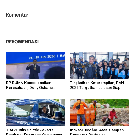
Komentar
REKOMENDASI
BP BUMN Konsolidasikan
Tingkatkan Keterampilan, PVN
Perusahaan, Dony Oskaria
2026 Targetkan Lulusan Siap
Dorong Efisiensi Nasional
Industri
TRAVL Rilis Shuttle Jakarta-
Inovasi Biochar: Atasi Sampah,
Bandung: Tawarkan Kenyamanan,
Dongkrak Pertanian