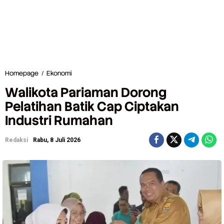
Homepage
/
Ekonomi
W
a
Walikota Pariaman Dorong
l
i
Pelatihan Batik Cap Ciptakan
k
Industri Rumahan
o
t
a
Redaksi
Rabu, 8 Juli 2026
P
a
r
i
a
m
a
n
D