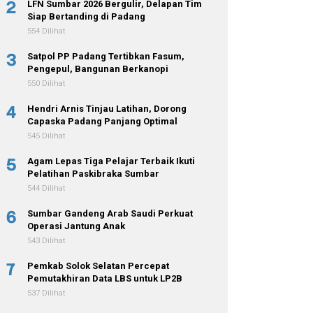
2
LFN Sumbar 2026 Bergulir, Delapan Tim
Siap Bertanding di Padang
554 Dilihat
3
Satpol PP Padang Tertibkan Fasum,
Pengepul, Bangunan Berkanopi
550 Dilihat
4
Hendri Arnis Tinjau Latihan, Dorong
Capaska Padang Panjang Optimal
545 Dilihat
5
Agam Lepas Tiga Pelajar Terbaik Ikuti
Pelatihan Paskibraka Sumbar
544 Dilihat
6
Sumbar Gandeng Arab Saudi Perkuat
Operasi Jantung Anak
543 Dilihat
7
Pemkab Solok Selatan Percepat
Pemutakhiran Data LBS untuk LP2B
537 Dilihat