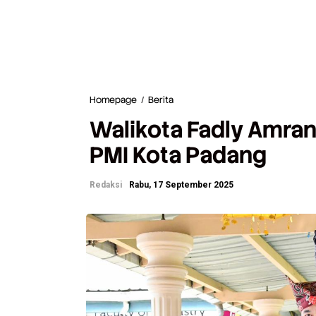
Homepage
/
Berita
W
a
Walikota Fadly Amran
l
i
PMI Kota Padang
k
o
t
Redaksi
Rabu, 17 September 2025
a
F
a
d
l
y
A
m
r
a
n