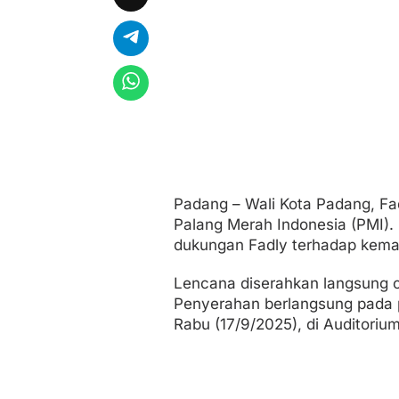
K
o
t
a
P
a
d
a
n
g
Padang – Wali Kota Padang, F
Palang Merah Indonesia (PMI). 
dukungan Fadly terhadap kema
Lencana diserahkan langsung ol
Penyerahan berlangsung pada 
Rabu (17/9/2025), di Auditoriu