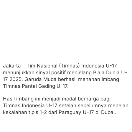
P
i
a
l
a
D
u
n
i
a
Jakarta – Tim Nasional (Timnas) Indonesia U-17
menunjukkan sinyal positif menjelang Piala Dunia U-
17 2025. Garuda Muda berhasil menahan imbang
Timnas Pantai Gading U-17.
Hasil imbang ini menjadi modal berharga bagi
Timnas Indonesia U-17 setelah sebelumnya menelan
kekalahan tipis 1-2 dari Paraguay U-17 di Dubai.