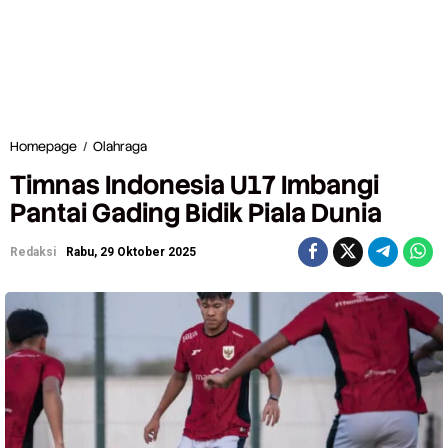
Homepage
/
Olahraga
T
i
Timnas Indonesia U17 Imbangi
m
n
Pantai Gading Bidik Piala Dunia
a
s
Redaksi
Rabu, 29 Oktober 2025
I
n
d
o
n
e
s
i
a
U
1