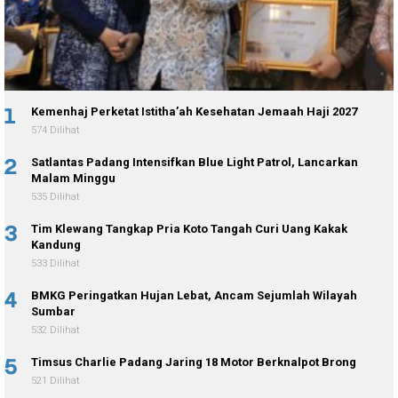
1
Kemenhaj Perketat Istitha’ah Kesehatan Jemaah Haji 2027
574 Dilihat
2
Satlantas Padang Intensifkan Blue Light Patrol, Lancarkan
Malam Minggu
535 Dilihat
3
Tim Klewang Tangkap Pria Koto Tangah Curi Uang Kakak
Kandung
533 Dilihat
4
BMKG Peringatkan Hujan Lebat, Ancam Sejumlah Wilayah
Sumbar
532 Dilihat
5
Timsus Charlie Padang Jaring 18 Motor Berknalpot Brong
521 Dilihat