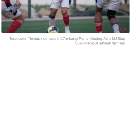
7
I
m
b
a
n
g
i
Terpopuler: Timnas Indonesia U-17 Imbangi Pantai Gading, Fans MU Siap
P
Cukur Rambut Setelah 387 Hari
a
n
t
a
i
G
a
d
i
n
g
B
i
d
i
k