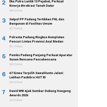
2
Eka Putra Lantik 13 Pejabat, Perkuat
Kinerja Birokrasi Tanah Datar
606 Dilihat
3
Satpol PP Padang Tertibkan PKL dan
Bangunan di Fasilitas Umum
597 Dilihat
4
Polresta Padang Ringkus Komplotan
Pencuri Lintas Provinsi Asal Medan
591 Dilihat
5
Pemko Padang Panjang Perkuat Aparatur
Susun Rencana Pascabencana
586 Dilihat
6
67 Siswa Terpilih Sawahlunto Jalani
Latihan Paskibra HUT RI
563 Dilihat
7
David WW Ajak Sumbar Dukung Hoegeng
Awards 2026
520 Dilihat