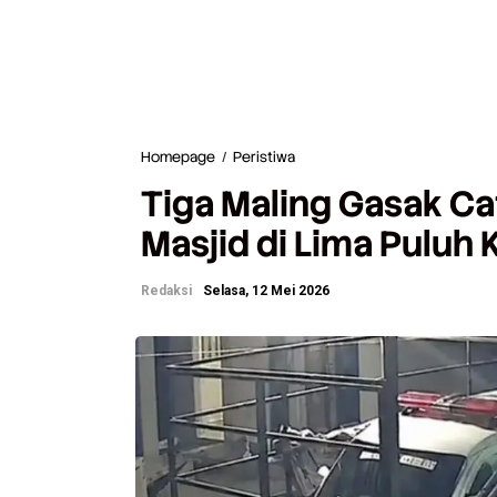
Homepage
/
Peristiwa
T
i
Tiga Maling Gasak Ca
g
a
Masjid di Lima Puluh 
M
a
l
Redaksi
Selasa, 12 Mei 2026
i
n
g
G
a
s
a
k
C
a
t