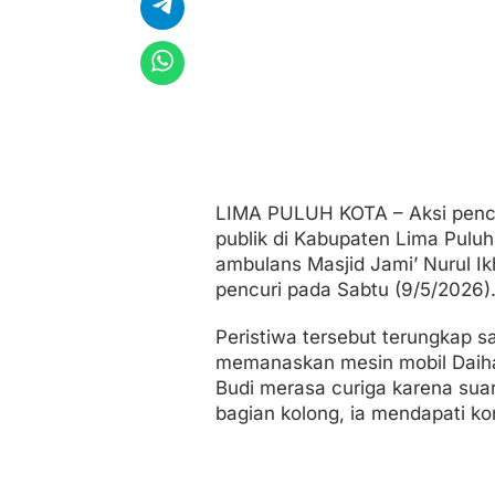
a
s
j
i
d
d
i
L
i
m
a
LIMA PULUH KOTA – Aksi pencu
P
publik di Kabupaten Lima Puluh 
u
l
ambulans Masjid Jami’ Nurul Ik
u
pencuri pada Sabtu (9/5/2026)
h
K
Peristiwa tersebut terungkap s
o
t
memanaskan mesin mobil Daihat
a
Budi merasa curiga karena suar
bagian kolong, ia mendapati ko