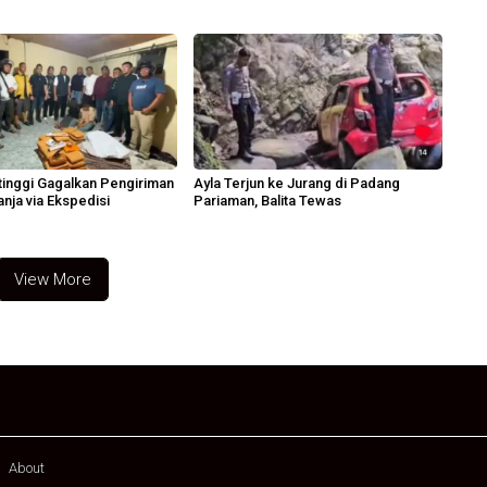
n
ttinggi Gagalkan Pengiriman
Ayla Terjun ke Jurang di Padang
nja via Ekspedisi
Pariaman, Balita Tewas
View More
About