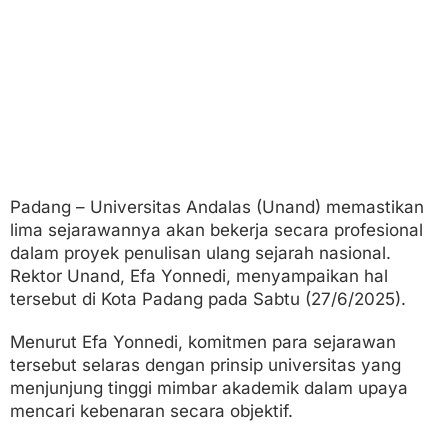
i
s
U
l
a
n
g
S
e
j
a
r
Padang – Universitas Andalas (Unand) memastikan
a
lima sejarawannya akan bekerja secara profesional
h
dalam proyek penulisan ulang sejarah nasional.
Rektor Unand, Efa Yonnedi, menyampaikan hal
tersebut di Kota Padang pada Sabtu (27/6/2025).
Menurut Efa Yonnedi, komitmen para sejarawan
tersebut selaras dengan prinsip universitas yang
menjunjung tinggi mimbar akademik dalam upaya
mencari kebenaran secara objektif.