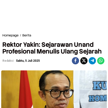
Homepage
/
Berita
R
e
Rektor Yakin: Sejarawan Unand
k
t
Profesional Menulis Ulang Sejarah
o
r
Redaksi
Sabtu, 5 Juli 2025
Y
a
k
i
n
:
S
e
j
a
r