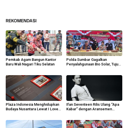
REKOMENDASI
Pemkab Agam Bangun Kantor
Polda Sumbar Gagalkan
Baru Wali Nagari Tiku Selatan
Penyalahgunaan Bio Solar, Tujuh
Tersangka Diamankan
Plaza Indonesia Menghidupkan
Ifan Seventeen Rilis Ulang “Apa
Budaya Nusantara Lewat I Love
Kabar” dengan Aransemen
Indonesia 2026
Emosional