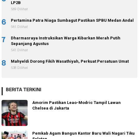
LP2B
569 Dilihat
6
Pertamina Patra Niaga Sumbagut Pastikan SPBU Medan Andal
561 Dilihat
7
Dharmasraya Instruksikan Warga Kibarkan Merah Putih
Sepanjang Agustus
541 Dilihat
8
Mahyeldi Dorong Fikih Wasathiyah, Perkuat Persatuan Umat
538 Dilihat
BERITA TERKINI
Amorim Pastikan Leao-Modric Tampil Lawan
Chelsea di Jakarta
Pemkab Agam Bangun Kantor Baru Wali Nagari Tiku
Selatan