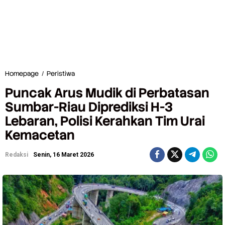
Homepage
/
Peristiwa
P
u
Puncak Arus Mudik di Perbatasan
n
c
Sumbar-Riau Diprediksi H-3
a
Lebaran, Polisi Kerahkan Tim Urai
k
A
Kemacetan
r
u
s
Redaksi
Senin, 16 Maret 2026
M
u
d
i
k
d
i