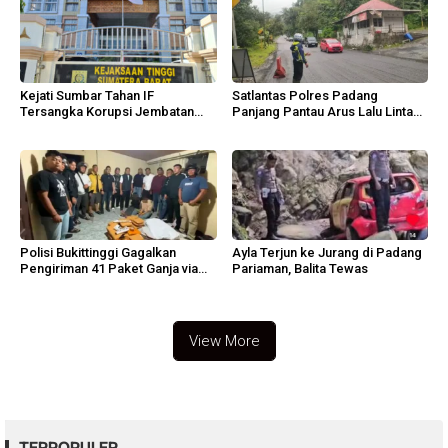
Kejati Sumbar Tahan IF
Satlantas Polres Padang
Tersangka Korupsi Jembatan
Panjang Pantau Arus Lalu Lintas
Sikabu
Lembah Anai
Polisi Bukittinggi Gagalkan
Ayla Terjun ke Jurang di Padang
Pengiriman 41 Paket Ganja via
Pariaman, Balita Tewas
Ekspedisi
View More
TERPOPULER