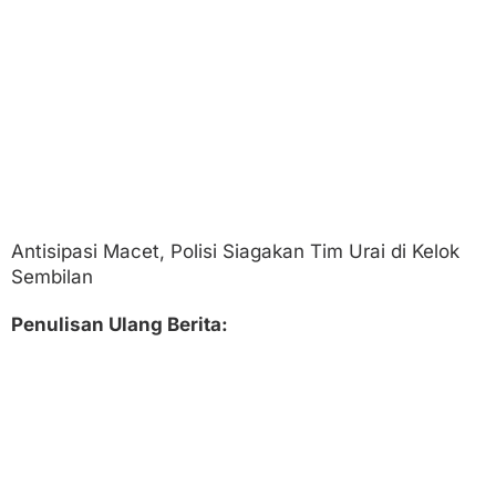
e
d
i
k
s
i
H
-
3
L
e
b
a
Antisipasi Macet, Polisi Siagakan Tim Urai di Kelok
r
Sembilan
a
n
Penulisan Ulang Berita:
,
P
o
l
i
s
i
K
e