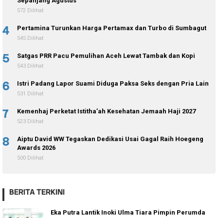
Sepanjang Agustus
572 Dilihat
4
Pertamina Turunkan Harga Pertamax dan Turbo di Sumbagut
545 Dilihat
5
Satgas PRR Pacu Pemulihan Aceh Lewat Tambak dan Kopi
543 Dilihat
6
Istri Padang Lapor Suami Diduga Paksa Seks dengan Pria Lain
531 Dilihat
7
Kemenhaj Perketat Istitha’ah Kesehatan Jemaah Haji 2027
523 Dilihat
8
Aiptu David WW Tegaskan Dedikasi Usai Gagal Raih Hoegeng
Awards 2026
500 Dilihat
BERITA TERKINI
Eka Putra Lantik Inoki Ulma Tiara Pimpin Perumda