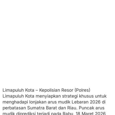
r
a
h
k
a
n
T
i
m
U
r
a
i
K
e
m
a
c
e
Limapuluh Kota – Kepolisian Resor (Polres)
t
a
Limapuluh Kota menyiapkan strategi khusus untuk
n
menghadapi lonjakan arus mudik Lebaran 2026 di
perbatasan Sumatra Barat dan Riau. Puncak arus
mudik diprediksi terjadi pada Rabu, 18 Maret 2026