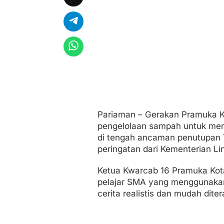
h
S
a
m
p
a
h
Pariaman – Gerakan Pramuka Ko
pengelolaan sampah untuk men
di tengah ancaman penutupan
peringatan dari Kementerian L
Ketua Kwarcab 16 Pramuka Kota 
pelajar SMA yang menggunakan
cerita realistis dan mudah dite