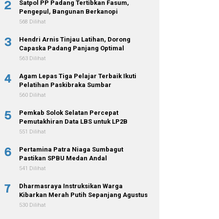
2
Satpol PP Padang Tertibkan Fasum,
Pengepul, Bangunan Berkanopi
568 Dilihat
3
Hendri Arnis Tinjau Latihan, Dorong
Capaska Padang Panjang Optimal
563 Dilihat
4
Agam Lepas Tiga Pelajar Terbaik Ikuti
Pelatihan Paskibraka Sumbar
560 Dilihat
5
Pemkab Solok Selatan Percepat
Pemutakhiran Data LBS untuk LP2B
551 Dilihat
6
Pertamina Patra Niaga Sumbagut
Pastikan SPBU Medan Andal
541 Dilihat
7
Dharmasraya Instruksikan Warga
Kibarkan Merah Putih Sepanjang Agustus
530 Dilihat