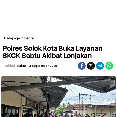
Homepage
/
Berita
P
o
Polres Solok Kota Buka Layanan
l
r
SKCK Sabtu Akibat Lonjakan
e
s
Redaksi
Sabtu, 13 September 2025
S
o
l
o
k
K
o
t
a
B
u