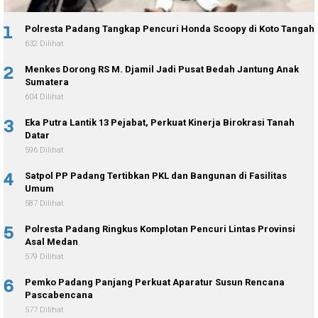
1
Polresta Padang Tangkap Pencuri Honda Scoopy di Koto Tangah
632 Dilihat
2
Menkes Dorong RS M. Djamil Jadi Pusat Bedah Jantung Anak
Sumatera
604 Dilihat
3
Eka Putra Lantik 13 Pejabat, Perkuat Kinerja Birokrasi Tanah
Datar
596 Dilihat
4
Satpol PP Padang Tertibkan PKL dan Bangunan di Fasilitas
Umum
587 Dilihat
5
Polresta Padang Ringkus Komplotan Pencuri Lintas Provinsi
Asal Medan
579 Dilihat
6
Pemko Padang Panjang Perkuat Aparatur Susun Rencana
Pascabencana
577 Dilihat