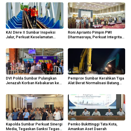
KAI Divre II Sumbar Inspeksi
Roni Aprianto Pimpin PWI
Jalur, Perkuat Keselamatan
Dharmasraya, Perkuat Integritas
Operasi
dan Marwah Jurnalisme
DVI Polda Sumbar Pulangkan
Pemprov Sumbar Kerahkan Tiga
Jenazah Korban Kebakaran ke
Alat Berat Normalisasi Batang
Agam
Guo
Kapolda Sumbar Perkuat Sinergi
Pemko Bukittinggi Tata Kota,
Media, Tegaskan Sanksi Tegas
Amankan Aset Daerah