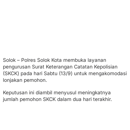
o
n
j
a
k
a
n
Solok – Polres Solok Kota membuka layanan
pengurusan Surat Keterangan Catatan Kepolisian
(SKCK) pada hari Sabtu (13/9) untuk mengakomodasi
lonjakan pemohon.
Keputusan ini diambil menyusul meningkatnya
jumlah pemohon SKCK dalam dua hari terakhir.