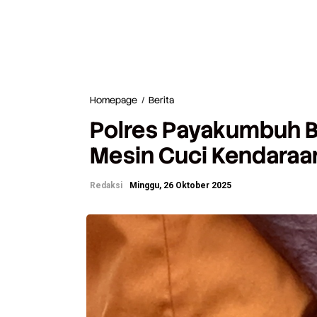
Homepage
/
Berita
P
o
Polres Payakumbuh B
l
r
Mesin Cuci Kendaraa
e
s
P
Redaksi
Minggu, 26 Oktober 2025
a
y
a
k
u
m
b
u
h
B
e