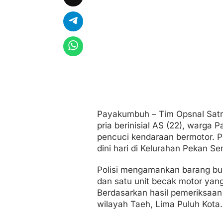
c
i
K
e
n
d
a
r
a
a
n
B
e
Payakumbuh – Tim Opsnal Sat
r
pria berinisial AS (22), warga
m
o
pencuci kendaraan bermotor. 
t
dini hari di Kelurahan Pekan S
o
r
Polisi mengamankan barang buk
dan satu unit becak motor yang
Berdasarkan hasil pemeriksaan
wilayah Taeh, Lima Puluh Kota.