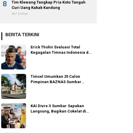
8
Tim Klewang Tangkap Pria Koto Tangah
Curi Uang Kakak Kandung
497 Dilihat
BERITA TERKINI
Erick Thohir Evaluasi Total
Kegagalan Timnas Indonesia di
AFF 2026
Timsel Umumkan 25 Calon
Pimpinan BAZNAS Sumbar
Lolos Wawancara
KAI Divre II Sumbar Sapakan
Langsung, Bagikan Cokelat di
Padang