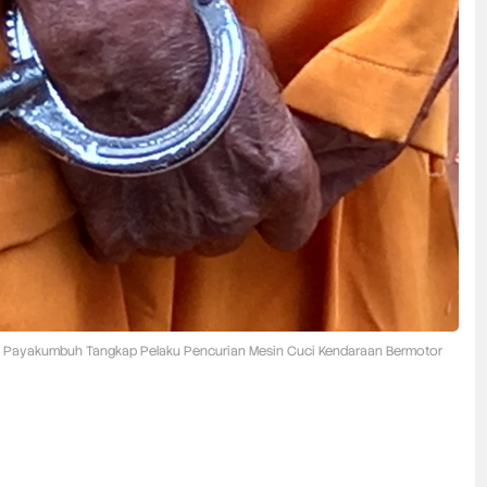
s Payakumbuh Tangkap Pelaku Pencurian Mesin Cuci Kendaraan Bermotor