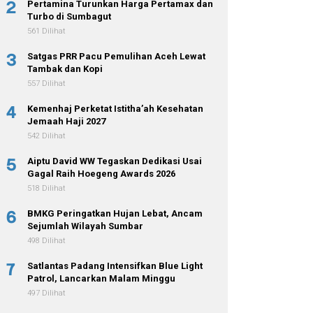
2
Pertamina Turunkan Harga Pertamax dan
Turbo di Sumbagut
561 Dilihat
3
Satgas PRR Pacu Pemulihan Aceh Lewat
Tambak dan Kopi
557 Dilihat
4
Kemenhaj Perketat Istitha’ah Kesehatan
Jemaah Haji 2027
542 Dilihat
5
Aiptu David WW Tegaskan Dedikasi Usai
Gagal Raih Hoegeng Awards 2026
518 Dilihat
6
BMKG Peringatkan Hujan Lebat, Ancam
Sejumlah Wilayah Sumbar
498 Dilihat
7
Satlantas Padang Intensifkan Blue Light
Patrol, Lancarkan Malam Minggu
497 Dilihat