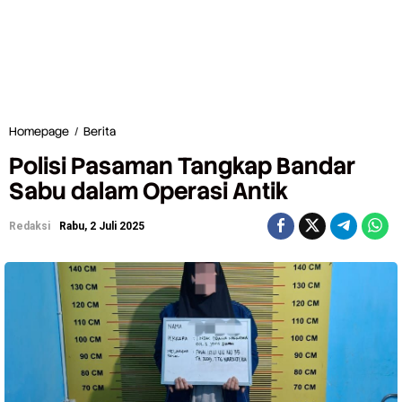
Homepage
/
Berita
P
o
Polisi Pasaman Tangkap Bandar
l
i
Sabu dalam Operasi Antik
s
i
Redaksi
Rabu, 2 Juli 2025
P
a
s
a
m
a
n
T
a
n
g