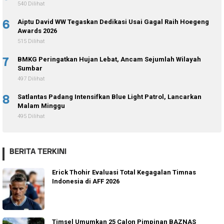
540 Dilihat
6
Aiptu David WW Tegaskan Dedikasi Usai Gagal Raih Hoegeng
Awards 2026
515 Dilihat
7
BMKG Peringatkan Hujan Lebat, Ancam Sejumlah Wilayah
Sumbar
497 Dilihat
8
Satlantas Padang Intensifkan Blue Light Patrol, Lancarkan
Malam Minggu
495 Dilihat
BERITA TERKINI
Erick Thohir Evaluasi Total Kegagalan Timnas
Indonesia di AFF 2026
Timsel Umumkan 25 Calon Pimpinan BAZNAS