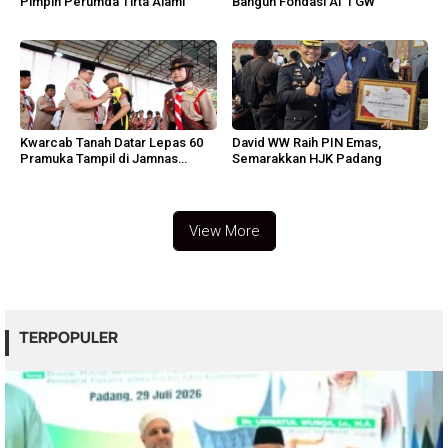
Pimpin Perumda Tirta Alami
Bangun Fondasi AI 1 GW
Kwarcab Tanah Datar Lepas 60
David WW Raih PIN Emas,
Pramuka Tampil di Jamnas
Semarakkan HJK Padang
Cibubur
View More
TERPOPULER