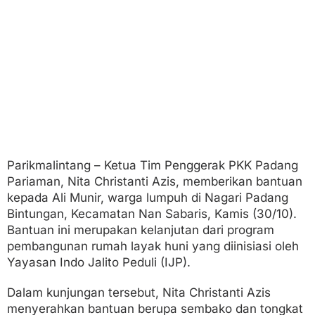
m
b
a
k
o
d
a
n
T
o
n
g
k
Parikmalintang – Ketua Tim Penggerak PKK Padang
a
Pariaman, Nita Christanti Azis, memberikan bantuan
t
kepada Ali Munir, warga lumpuh di Nagari Padang
Bintungan, Kecamatan Nan Sabaris, Kamis (30/10).
Bantuan ini merupakan kelanjutan dari program
pembangunan rumah layak huni yang diinisiasi oleh
Yayasan Indo Jalito Peduli (IJP).
Dalam kunjungan tersebut, Nita Christanti Azis
menyerahkan bantuan berupa sembako dan tongkat