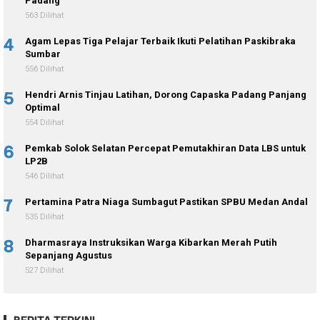
Padang
563 Dilihat
4
Agam Lepas Tiga Pelajar Terbaik Ikuti Pelatihan Paskibraka
Sumbar
556 Dilihat
5
Hendri Arnis Tinjau Latihan, Dorong Capaska Padang Panjang
Optimal
554 Dilihat
6
Pemkab Solok Selatan Percepat Pemutakhiran Data LBS untuk
LP2B
546 Dilihat
7
Pertamina Patra Niaga Sumbagut Pastikan SPBU Medan Andal
535 Dilihat
8
Dharmasraya Instruksikan Warga Kibarkan Merah Putih
Sepanjang Agustus
527 Dilihat