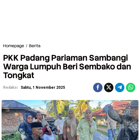
Homepage
/
Berita
P
K
PKK Padang Pariaman Sambangi
K
P
Warga Lumpuh Beri Sembako dan
a
Tongkat
d
a
n
Redaksi
Sabtu, 1 November 2025
g
P
a
r
i
a
m
a
n