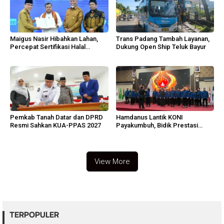
Maigus Nasir Hibahkan Lahan,
Trans Padang Tambah Layanan,
Percepat Sertifikasi Halal
Dukung Open Ship Teluk Bayur
Sumbar
Pemkab Tanah Datar dan DPRD
Hamdanus Lantik KONI
Resmi Sahkan KUA-PPAS 2027
Payakumbuh, Bidik Prestasi
Porprov Sumbar
View More
TERPOPULER