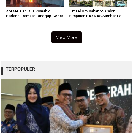
Api Melalap Dua Rumah di
Timsel Umumkan 25 Calon
Padang, Damkar Tanggap Cepat
Pimpinan BAZNAS Sumbar Lolos
Wawancara
View More
TERPOPULER