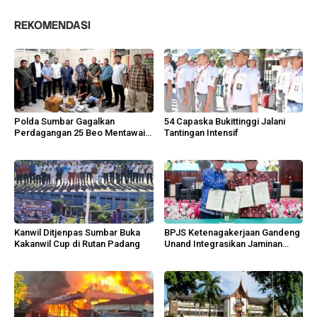
REKOMENDASI
Polda Sumbar Gagalkan
54 Capaska Bukittinggi Jalani
Perdagangan 25 Beo Mentawai
Tantingan Intensif
di Bungus
Kanwil Ditjenpas Sumbar Buka
BPJS Ketenagakerjaan Gandeng
Kakanwil Cup di Rutan Padang
Unand Integrasikan Jaminan
Sosial