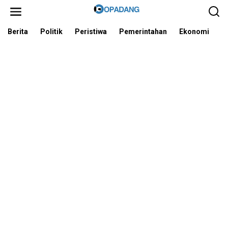
L
e
w
a
Berita
Politik
Peristiwa
Pemerintahan
Ekonomi
I
t
i
k
e
k
o
n
t
e
n