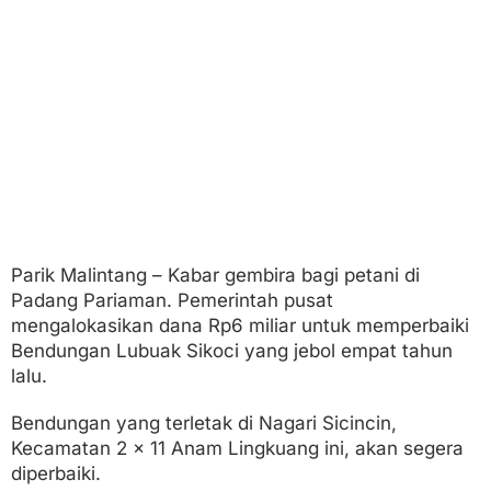
l
i
a
r
S
e
g
e
r
a
D
i
l
a
Parik Malintang – Kabar gembira bagi petani di
k
Padang Pariaman. Pemerintah pusat
s
a
mengalokasikan dana Rp6 miliar untuk memperbaiki
n
Bendungan Lubuak Sikoci yang jebol empat tahun
a
lalu.
k
a
Bendungan yang terletak di Nagari Sicincin,
n
Kecamatan 2 x 11 Anam Lingkuang ini, akan segera
diperbaiki.