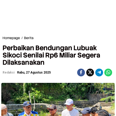
Homepage
/
Berita
P
e
Perbaikan Bendungan Lubuak
r
b
Sikoci Senilai Rp6 Miliar Segera
a
Dilaksanakan
i
k
a
Redaksi
Rabu, 27 Agustus 2025
n
B
e
n
d
u
n
g
a