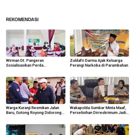
REKOMENDASI
Wirman Dt. Pangeran
Zuldafri Darma Ajak Keluarga
Sosialisasikan Perda
Perangi Narkoba di Parambahan
Perlindungan Hutan di Limapuluh
Kota
Warga Kuranji Resmikan Jalan
Wakapolda Sumbar Minta Maaf,
Baru, Gotong Royong Didorong
Perselisihan Dirreskrimum Jadi
Pemko Padang
Pelajaran