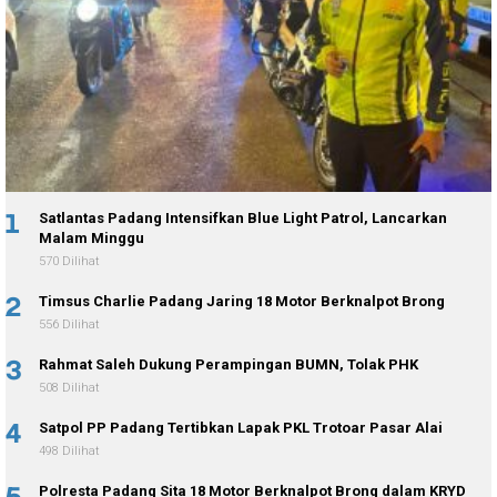
1
Satlantas Padang Intensifkan Blue Light Patrol, Lancarkan
Malam Minggu
570 Dilihat
2
Timsus Charlie Padang Jaring 18 Motor Berknalpot Brong
556 Dilihat
3
Rahmat Saleh Dukung Perampingan BUMN, Tolak PHK
508 Dilihat
4
Satpol PP Padang Tertibkan Lapak PKL Trotoar Pasar Alai
498 Dilihat
5
Polresta Padang Sita 18 Motor Berknalpot Brong dalam KRYD