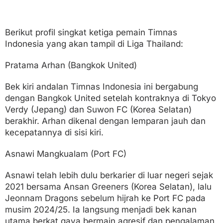
Berikut profil singkat ketiga pemain Timnas
Indonesia yang akan tampil di Liga Thailand:
Pratama Arhan (Bangkok United)
Bek kiri andalan Timnas Indonesia ini bergabung
dengan Bangkok United setelah kontraknya di Tokyo
Verdy (Jepang) dan Suwon FC (Korea Selatan)
berakhir. Arhan dikenal dengan lemparan jauh dan
kecepatannya di sisi kiri.
Asnawi Mangkualam (Port FC)
Asnawi telah lebih dulu berkarier di luar negeri sejak
2021 bersama Ansan Greeners (Korea Selatan), lalu
Jeonnam Dragons sebelum hijrah ke Port FC pada
musim 2024/25. Ia langsung menjadi bek kanan
utama berkat gaya bermain agresif dan pengalaman