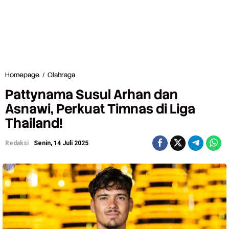
Homepage
/
Olahraga
P
a
Pattynama Susul Arhan dan
t
t
Asnawi, Perkuat Timnas di Liga
y
Thailand!
n
a
m
Redaksi
Senin, 14 Juli 2025
a
S
u
s
u
l
A
r
h