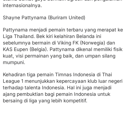
internasionalnya.
Shayne Pattynama (Buriram United)
Pattynama menjadi pemain terbaru yang merapat ke
Liga Thailand. Bek kiri kelahiran Belanda ini
sebelumnya bermain di Viking FK (Norwegia) dan
KAS Eupen (Belgia). Pattynama dikenal memiliki fisik
kuat, visi permainan yang baik, dan umpan silang
mumpuni.
Kehadiran tiga pemain Timnas Indonesia di Thai
League 1 menunjukkan kepercayaan klub luar negeri
terhadap talenta Indonesia. Hal ini juga menjadi
ajang pembuktian bagi pemain Indonesia untuk
bersaing di liga yang lebih kompetitif.