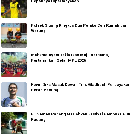
Depannya Dipertanyakan
Polsek Sitiung Ringkus Dua Pelaku Curi Rumah dan
Warung
Mahkota Ayam Taklukkan Maju Bersama,
Pertahankan Gelar MPL 2026
Kevin Diks Masuk Dewan Tim, Gladbach Percayakan
Peran Penting
PT Semen Padang Meriahkan Festival Pembuka HJK
Padang