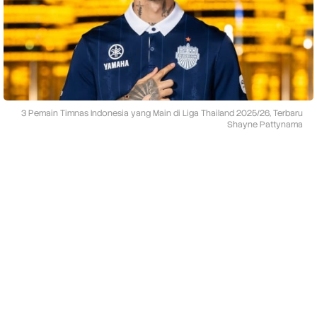
a
n
d
a
n
A
s
n
a
3 Pemain Timnas Indonesia yang Main di Liga Thailand 2025/26, Terbaru
w
Shayne Pattynama
i
,
P
e
r
k
u
a
t
T
i
m
n
a
s