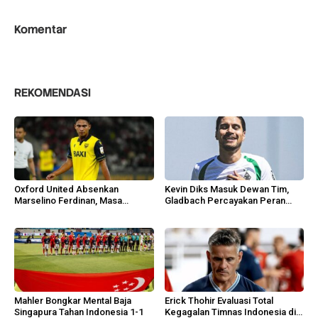
Komentar
REKOMENDASI
Oxford United Absenkan
Kevin Diks Masuk Dewan Tim,
Marselino Ferdinan, Masa
Gladbach Percayakan Peran
Depannya Dipertanyakan
Penting
Mahler Bongkar Mental Baja
Erick Thohir Evaluasi Total
Singapura Tahan Indonesia 1-1
Kegagalan Timnas Indonesia di