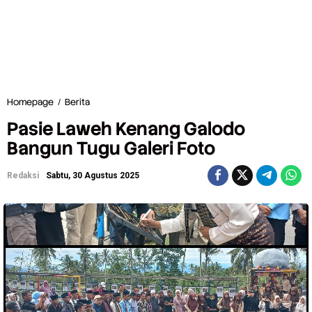
Homepage
/
Berita
P
a
Pasie Laweh Kenang Galodo
s
i
Bangun Tugu Galeri Foto
e
L
Redaksi
Sabtu, 30 Agustus 2025
a
w
e
h
K
e
n
a
n
g
G