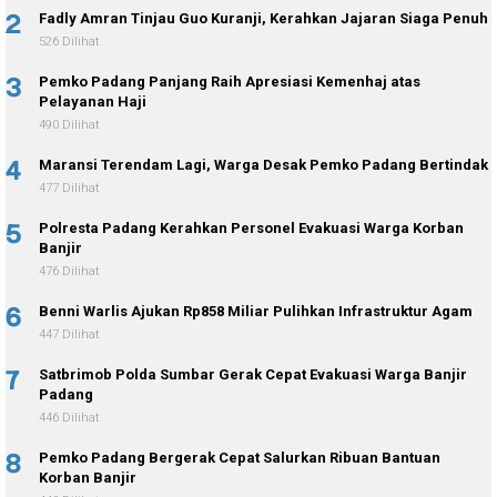
2
Fadly Amran Tinjau Guo Kuranji, Kerahkan Jajaran Siaga Penuh
526 Dilihat
3
Pemko Padang Panjang Raih Apresiasi Kemenhaj atas
Pelayanan Haji
490 Dilihat
4
Maransi Terendam Lagi, Warga Desak Pemko Padang Bertindak
477 Dilihat
5
Polresta Padang Kerahkan Personel Evakuasi Warga Korban
Banjir
476 Dilihat
6
Benni Warlis Ajukan Rp858 Miliar Pulihkan Infrastruktur Agam
447 Dilihat
7
Satbrimob Polda Sumbar Gerak Cepat Evakuasi Warga Banjir
Padang
446 Dilihat
8
Pemko Padang Bergerak Cepat Salurkan Ribuan Bantuan
Korban Banjir