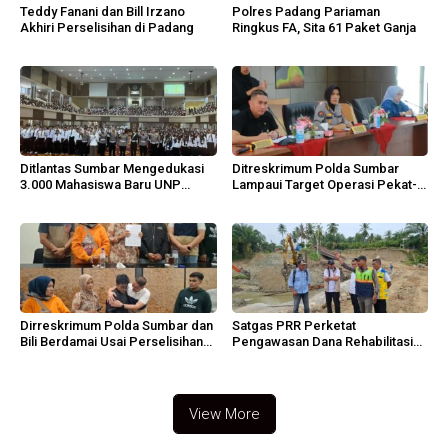
Teddy Fanani dan Bill Irzano
Polres Padang Pariaman
Akhiri Perselisihan di Padang
Ringkus FA, Sita 61 Paket Ganja
Ditlantas Sumbar Mengedukasi
Ditreskrimum Polda Sumbar
3.000 Mahasiswa Baru UNP
Lampaui Target Operasi Pekat-
Berlalu Lintas Tertib
Sikat Singgalang 2026
Dirreskrimum Polda Sumbar dan
Satgas PRR Perketat
Bili Berdamai Usai Perselisihan
Pengawasan Dana Rehabilitasi
Viral
Aceh
View More