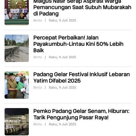
G
Maigus Nasir Serap Aspirasi Warga
o
Pemancungan Saat Subuh Mubarakah
P
di Padang
a
d
Berita
|
Rabu, 9 Juli 2025
O
a
L
n
E
g
H
Percepat Perbaikan! Jalan
R
E
Payakumbuh-Lintau Kini 50% Lebih
D
Baik
A
K
Berita
|
Rabu, 9 Juli 2025
O
S
L
I
E
H
Padang Gelar Festival Inklusif Lebaran
R
E
Yatim Difabel 2025
D
A
Berita
|
Rabu, 9 Juli 2025
O
K
L
S
E
I
H
R
E
Pemko Padang Gelar Senam, Hiburan:
D
Tarik Pengunjung Pasar Raya!
A
K
Berita
|
Rabu, 9 Juli 2025
O
S
L
I
E