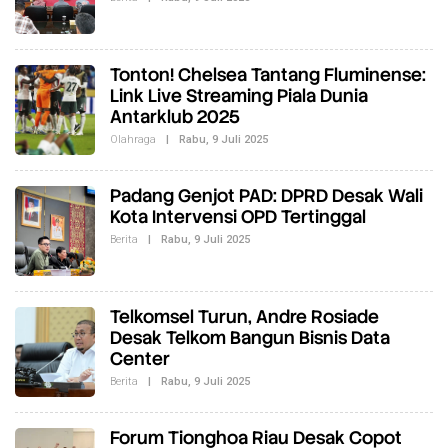
S
L
I
E
H
R
E
Tonton! Chelsea Tantang Fluminense:
D
Link Live Streaming Piala Dunia
A
K
Antarklub 2025
S
I
Olahraga
|
Rabu, 9 Juli 2025
O
L
E
H
Padang Genjot PAD: DPRD Desak Wali
R
E
Kota Intervensi OPD Tertinggal
D
A
Berita
|
Rabu, 9 Juli 2025
O
K
L
S
E
I
H
R
E
Telkomsel Turun, Andre Rosiade
D
Desak Telkom Bangun Bisnis Data
A
K
Center
S
I
Berita
|
Rabu, 9 Juli 2025
O
L
E
H
Forum Tionghoa Riau Desak Copot
R