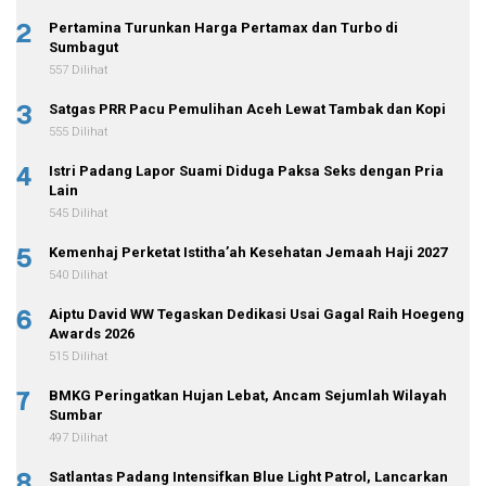
2
Pertamina Turunkan Harga Pertamax dan Turbo di
Sumbagut
557 Dilihat
3
Satgas PRR Pacu Pemulihan Aceh Lewat Tambak dan Kopi
555 Dilihat
4
Istri Padang Lapor Suami Diduga Paksa Seks dengan Pria
Lain
545 Dilihat
5
Kemenhaj Perketat Istitha’ah Kesehatan Jemaah Haji 2027
540 Dilihat
6
Aiptu David WW Tegaskan Dedikasi Usai Gagal Raih Hoegeng
Awards 2026
515 Dilihat
7
BMKG Peringatkan Hujan Lebat, Ancam Sejumlah Wilayah
Sumbar
497 Dilihat
8
Satlantas Padang Intensifkan Blue Light Patrol, Lancarkan