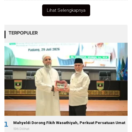
H
R
Lihat Selengkapnya
E
D
A
K
S
TERPOPULER
I
1
Mahyeldi Dorong Fikih Wasathiyah, Perkuat Persatuan Umat
596 Dilihat