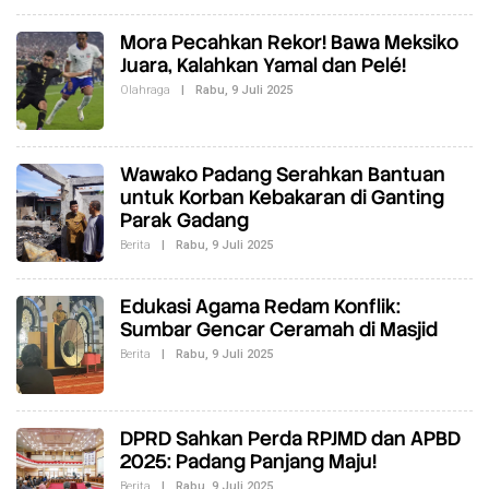
H
R
E
Mora Pecahkan Rekor! Bawa Meksiko
D
Juara, Kalahkan Yamal dan Pelé!
A
K
Olahraga
|
Rabu, 9 Juli 2025
O
S
L
I
E
H
R
E
Wawako Padang Serahkan Bantuan
D
untuk Korban Kebakaran di Ganting
A
K
Parak Gadang
S
I
Berita
|
Rabu, 9 Juli 2025
O
L
E
H
Edukasi Agama Redam Konflik:
R
E
Sumbar Gencar Ceramah di Masjid
D
A
Berita
|
Rabu, 9 Juli 2025
O
K
L
S
E
I
H
R
E
DPRD Sahkan Perda RPJMD dan APBD
D
2025: Padang Panjang Maju!
A
K
Berita
|
Rabu, 9 Juli 2025
O