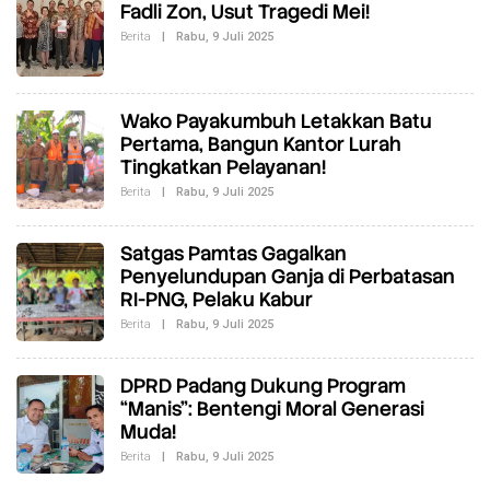
E
Fadli Zon, Usut Tragedi Mei!
D
A
Berita
|
Rabu, 9 Juli 2025
O
K
L
S
E
I
H
R
E
Wako Payakumbuh Letakkan Batu
D
Pertama, Bangun Kantor Lurah
A
K
Tingkatkan Pelayanan!
S
I
Berita
|
Rabu, 9 Juli 2025
O
L
E
H
Satgas Pamtas Gagalkan
R
E
Penyelundupan Ganja di Perbatasan
D
RI-PNG, Pelaku Kabur
A
K
Berita
|
Rabu, 9 Juli 2025
O
S
L
I
E
H
DPRD Padang Dukung Program
R
E
“Manis”: Bentengi Moral Generasi
D
Muda!
A
K
Berita
|
Rabu, 9 Juli 2025
O
S
L
I
E