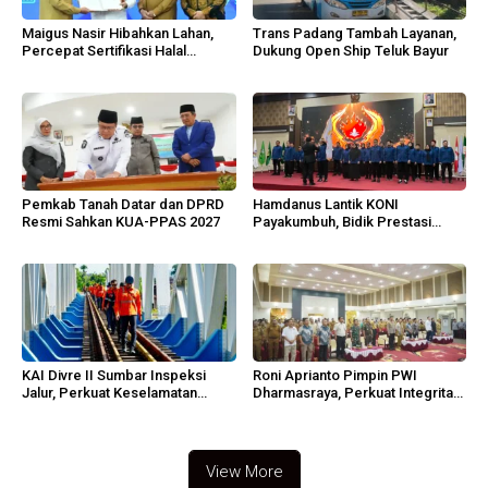
Maigus Nasir Hibahkan Lahan,
Trans Padang Tambah Layanan,
Percepat Sertifikasi Halal
Dukung Open Ship Teluk Bayur
Sumbar
Pemkab Tanah Datar dan DPRD
Hamdanus Lantik KONI
Resmi Sahkan KUA-PPAS 2027
Payakumbuh, Bidik Prestasi
Porprov Sumbar
KAI Divre II Sumbar Inspeksi
Roni Aprianto Pimpin PWI
Jalur, Perkuat Keselamatan
Dharmasraya, Perkuat Integritas
Operasi
dan Marwah Jurnalisme
View More