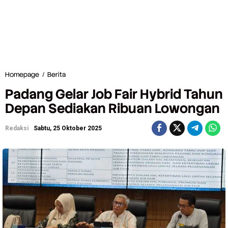
Homepage
/
Berita
P
a
Padang Gelar Job Fair Hybrid Tahun
d
a
Depan Sediakan Ribuan Lowongan
n
g
Redaksi
Sabtu, 25 Oktober 2025
G
e
l
a
r
J
o
b
F
a
i