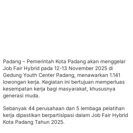
R
i
b
u
a
n
L
o
w
o
n
g
Padang – Pemerintah Kota Padang akan menggelar
a
Job Fair Hybrid pada 12-13 November 2025 di
n
Gedung Youth Center Padang, menawarkan 1.141
lowongan kerja. Kegiatan ini bertujuan memperluas
kesempatan kerja bagi masyarakat, khususnya
generasi muda.
Sebanyak 44 perusahaan dan 5 lembaga pelatihan
kerja dipastikan berpartisipasi dalam Job Fair Hybrid
Kota Padang Tahun 2025.