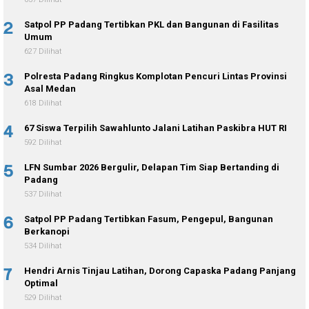
2
Satpol PP Padang Tertibkan PKL dan Bangunan di Fasilitas
Umum
627 Dilihat
3
Polresta Padang Ringkus Komplotan Pencuri Lintas Provinsi
Asal Medan
618 Dilihat
4
67 Siswa Terpilih Sawahlunto Jalani Latihan Paskibra HUT RI
592 Dilihat
5
LFN Sumbar 2026 Bergulir, Delapan Tim Siap Bertanding di
Padang
537 Dilihat
6
Satpol PP Padang Tertibkan Fasum, Pengepul, Bangunan
Berkanopi
534 Dilihat
7
Hendri Arnis Tinjau Latihan, Dorong Capaska Padang Panjang
Optimal
529 Dilihat