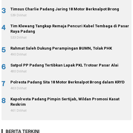
3
Timsus Charlie Padang Jaring 18 Motor Berknalpot Brong
539 Dilihat
4
Tim Klewang Tangkap Remaja Pencuri Kabel Tembaga di Pasar
Raya Padang
533 Dilihat
5
Rahmat Saleh Dukung Perampingan BUMN, Tolak PHK
490 Dilihat
6
Satpol PP Padang Tertibkan Lapak PKL Trotoar Pasar Alai
480 Dilihat
7
Polresta Padang Sita 18 Motor Berknalpot Brong dalam KRYD
463 Dilihat
8
Kapolresta Padang Pimpin Sertijab, Wildan Promosi Kasat
Reskrim
461 Dilihat
BERITA TERKINI