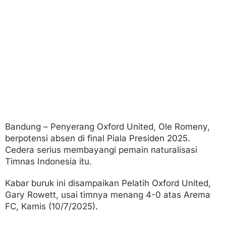
5
T
e
r
a
n
c
a
m
A
b
s
e
n
Bandung – Penyerang Oxford United, Ole Romeny,
!
berpotensi absen di final Piala Presiden 2025.
Cedera serius membayangi pemain naturalisasi
Timnas Indonesia itu.
Kabar buruk ini disampaikan Pelatih Oxford United,
Gary Rowett, usai timnya menang 4-0 atas Arema
FC, Kamis (10/7/2025).