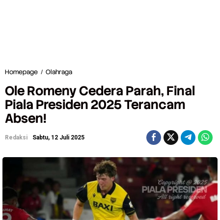
Homepage
/
Olahraga
O
l
Ole Romeny Cedera Parah, Final
e
R
Piala Presiden 2025 Terancam
o
Absen!
m
e
n
Redaksi
Sabtu, 12 Juli 2025
y
C
e
d
e
r
a
P
a