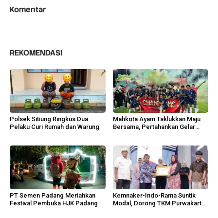
Komentar
REKOMENDASI
Polsek Sitiung Ringkus Dua
Mahkota Ayam Taklukkan Maju
Pelaku Curi Rumah dan Warung
Bersama, Pertahankan Gelar
MPL 2026
PT Semen Padang Meriahkan
Kemnaker-Indo-Rama Suntik
Festival Pembuka HJK Padang
Modal, Dorong TKM Purwakarta
Tumbuh