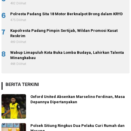
492 Dilihat
6
Polresta Padang Sita 18 Motor Berknalpot Brong dalam KRYD
475 Dilihat
7
Kapolresta Padang Pimpin Sertijab, Wildan Promosi Kasat
Reskrim
469 Dilihat
8
Wabup Limapuluh Kota Buka Lomba Budaya, Lahirkan Talenta
Minangkabau
468 Dilihat
BERITA TERKINI
Oxford United Absenkan Marselino Ferdinan, Masa
Depannya Dipertanyakan
Polsek Sitiung Ringkus Dua Pelaku Curi Rumah dan
Warung