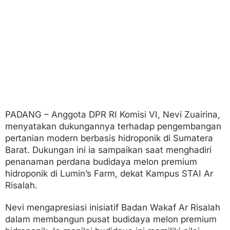
n
'
s
F
a
r
m
S
u
m
b
a
PADANG – Anggota DPR RI Komisi VI, Nevi Zuairina,
r
menyatakan dukungannya terhadap pengembangan
pertanian modern berbasis hidroponik di Sumatera
Barat. Dukungan ini ia sampaikan saat menghadiri
penanaman perdana budidaya melon premium
hidroponik di Lumin’s Farm, dekat Kampus STAI Ar
Risalah.
Nevi mengapresiasi inisiatif Badan Wakaf Ar Risalah
dalam membangun pusat budidaya melon premium