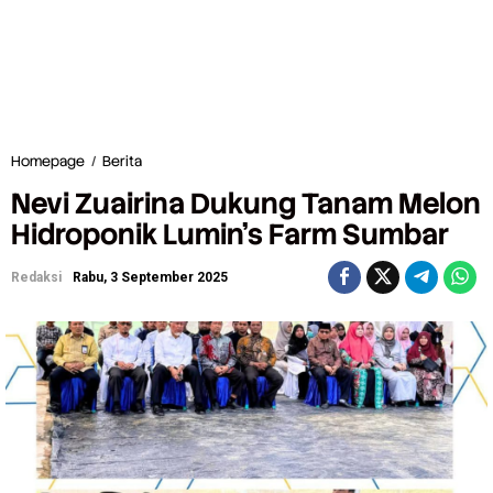
Homepage
/
Berita
N
e
Nevi Zuairina Dukung Tanam Melon
v
i
Hidroponik Lumin’s Farm Sumbar
Z
u
Redaksi
Rabu, 3 September 2025
a
i
r
i
n
a
D
u
k
u
n