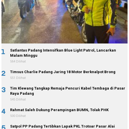
1
Satlantas Padang Intensifkan Blue Light Patrol, Lancarkan
Malam Minggu
564 Dilihat
2
Timsus Charlie Padang Jaring 18 Motor Berknalpot Brong
551 Dilihat
3
Tim Klewang Tangkap Remaja Pencuri Kabel Tembaga di Pasar
Raya Padang
545 Dilihat
4
Rahmat Saleh Dukung Perampingan BUMN, Tolak PHK
500 Dilihat
5
Satpol PP Padang Tertibkan Lapak PKL Trotoar Pasar Alai