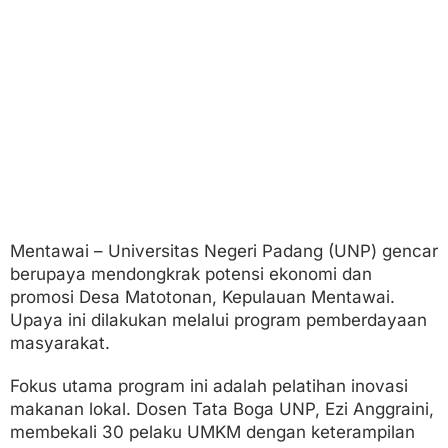
o
m
o
s
i
D
i
g
i
t
a
l
Mentawai – Universitas Negeri Padang (UNP) gencar
berupaya mendongkrak potensi ekonomi dan
promosi Desa Matotonan, Kepulauan Mentawai.
Upaya ini dilakukan melalui program pemberdayaan
masyarakat.
Fokus utama program ini adalah pelatihan inovasi
makanan lokal. Dosen Tata Boga UNP, Ezi Anggraini,
membekali 30 pelaku UMKM dengan keterampilan