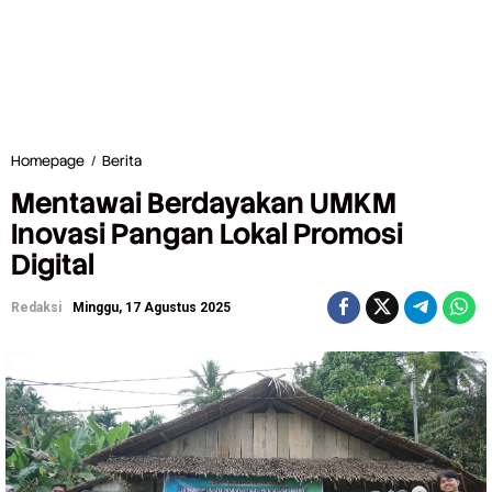
Homepage
/
Berita
M
e
Mentawai Berdayakan UMKM
n
t
Inovasi Pangan Lokal Promosi
a
Digital
w
a
i
Redaksi
Minggu, 17 Agustus 2025
B
e
r
d
a
y
a
k
a