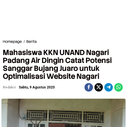
Homepage
/
Berita
M
a
Mahasiswa KKN UNAND Nagari
h
a
Padang Air Dingin Catat Potensi
s
Sanggar Bujang Juaro untuk
i
s
Optimalisasi Website Nagari
w
a
K
Redaksi
Sabtu, 9 Agustus 2025
K
N
U
N
A
N
D