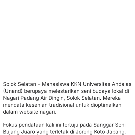
t
P
o
t
e
n
s
i
S
a
n
g
g
a
r
B
Solok Selatan – Mahasiswa KKN Universitas Andalas
u
(Unand) berupaya melestarikan seni budaya lokal di
j
Nagari Padang Air Dingin, Solok Selatan. Mereka
a
mendata kesenian tradisional untuk dioptimalkan
n
g
dalam website nagari.
J
u
Fokus pendataan kali ini tertuju pada Sanggar Seni
a
Bujang Juaro yang terletak di Jorong Koto Japang.
r