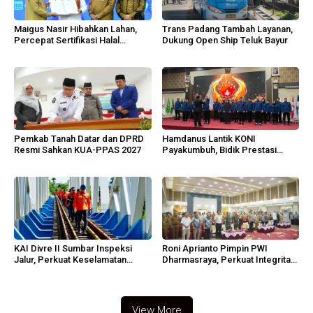
Maigus Nasir Hibahkan Lahan,
Trans Padang Tambah Layanan,
Percepat Sertifikasi Halal
Dukung Open Ship Teluk Bayur
Sumbar
Pemkab Tanah Datar dan DPRD
Hamdanus Lantik KONI
Resmi Sahkan KUA-PPAS 2027
Payakumbuh, Bidik Prestasi
Porprov Sumbar
KAI Divre II Sumbar Inspeksi
Roni Aprianto Pimpin PWI
Jalur, Perkuat Keselamatan
Dharmasraya, Perkuat Integritas
Operasi
dan Marwah Jurnalisme
View More