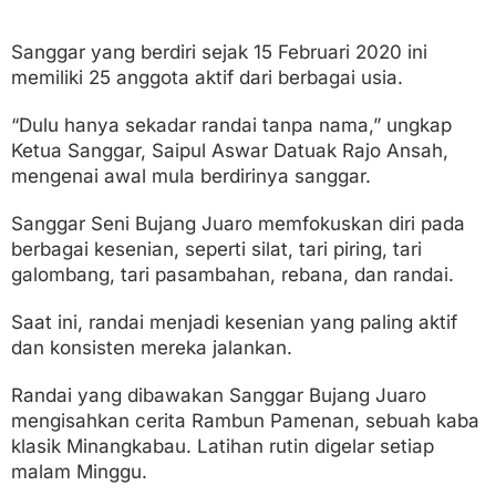
N
a
Sanggar yang berdiri sejak 15 Februari 2020 ini
g
a
memiliki 25 anggota aktif dari berbagai usia.
r
i
“Dulu hanya sekadar randai tanpa nama,” ungkap
Ketua Sanggar, Saipul Aswar Datuak Rajo Ansah,
mengenai awal mula berdirinya sanggar.
Sanggar Seni Bujang Juaro memfokuskan diri pada
berbagai kesenian, seperti silat, tari piring, tari
galombang, tari pasambahan, rebana, dan randai.
Saat ini, randai menjadi kesenian yang paling aktif
dan konsisten mereka jalankan.
Randai yang dibawakan Sanggar Bujang Juaro
mengisahkan cerita Rambun Pamenan, sebuah kaba
klasik Minangkabau. Latihan rutin digelar setiap
malam Minggu.