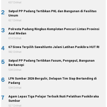
637 Dilihat
2
Satpol PP Padang Tertibkan PKL dan Bangunan di Fasilitas
Umum
627 Dilihat
3
Polresta Padang Ringkus Komplotan Pencuri Lintas Provinsi
Asal Medan
614 Dilihat
4
67 Siswa Terpilih Sawahlunto Jalani Latihan Paskibra HUT RI
592 Dilihat
5
Satpol PP Padang Tertibkan Fasum, Pengepul, Bangunan
Berkanopi
534 Dilihat
6
LFN Sumbar 2026 Bergulir, Delapan Tim Siap Bertanding di
Padang
534 Dilihat
7
Agam Lepas Tiga Pelajar Terbaik Ikuti Pelatihan Paskibraka
Sumbar
527 Dilihat