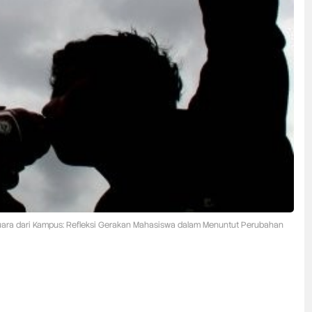
ara dari Kampus: Refleksi Gerakan Mahasiswa dalam Menuntut Perubahan