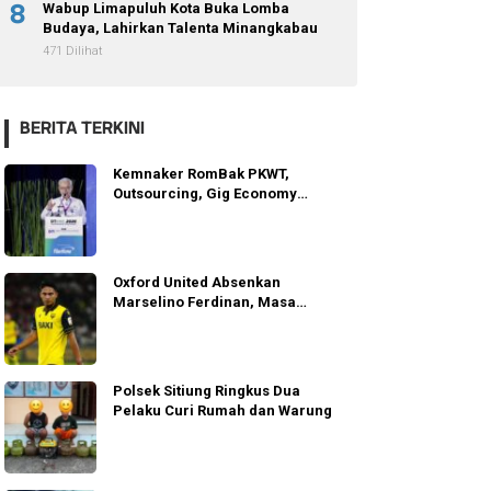
8
Wabup Limapuluh Kota Buka Lomba
Budaya, Lahirkan Talenta Minangkabau
471 Dilihat
BERITA TERKINI
Kemnaker RomBak PKWT,
Outsourcing, Gig Economy
Lindungi Pekerja
Oxford United Absenkan
Marselino Ferdinan, Masa
Depannya Dipertanyakan
Polsek Sitiung Ringkus Dua
Pelaku Curi Rumah dan Warung