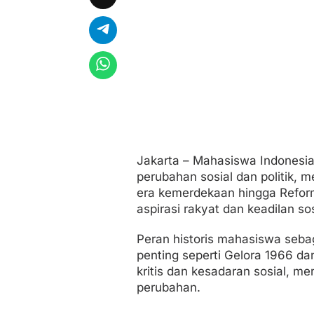
e
s
i
a
L
e
w
a
t
A
k
s
i
Jakarta – Mahasiswa Indonesia
d
perubahan sosial dan politik, m
a
n
era kemerdekaan hingga Refor
A
aspirasi rakyat dan keadilan sos
d
v
Peran historis mahasiswa seba
o
k
penting seperti Gelora 1966 
a
kritis dan kesadaran sosial, 
s
perubahan.
i