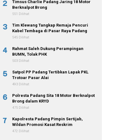
2
Timsus Charlie Padang Jaring 18 Motor
Berknalpot Brong
551 Dilihat
3
Tim Klewang Tangkap Remaja Pencuri
Kabel Tembaga di Pasar Raya Padang
545 Dilihat
4
Rahmat Saleh Dukung Perampingan
BUMN, Tolak PHK
503 Dilihat
5
Satpol PP Padang Tertibkan Lapak PKL
Trotoar Pasar Alai
493 Dilihat
6
Polresta Padang Sita 18 Motor Berknalpot
Brong dalam KRYD
475 Dilihat
7
Kapolresta Padang Pimpin Sertijab,
Wildan Promosi Kasat Reskrim
472 Dilihat