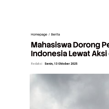
Homepage
/
Berita
M
a
Mahasiswa Dorong Per
h
a
Indonesia Lewat Aksi
s
i
s
Redaksi
Senin, 13 Oktober 2025
w
a
D
o
r
o
n
g
P
e
r