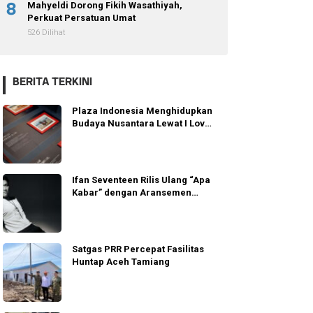
8
Mahyeldi Dorong Fikih Wasathiyah,
Perkuat Persatuan Umat
526 Dilihat
BERITA TERKINI
Plaza Indonesia Menghidupkan
Budaya Nusantara Lewat I Love
Indonesia 2026
Ifan Seventeen Rilis Ulang “Apa
Kabar” dengan Aransemen
Emosional
Satgas PRR Percepat Fasilitas
Huntap Aceh Tamiang