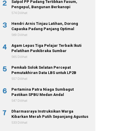
2
Satpol PP Padang Tertibkan Fasum,
Pengepul, Bangunan Berkanopi
574 Dilihat
3
Hendri Arnis Tinjau Latihan, Dorong
Capaska Padang Panjang Optimal
569 Dilihat
4
Agam Lepas Tiga Pelajar Terbaik Ikuti
Pelatihan Paskibraka Sumbar
565 Dilihat
5
Pemkab Solok Selatan Percepat
Pemutakhiran Data LBS untuk LP2B
557 Dilihat
6
Pertamina Patra Niaga Sumbagut
Pastikan SPBU Medan Andal
547 Dilihat
7
Dharmasraya Instruksikan Warga
Kibarkan Merah Putih Sepanjang Agustus
533 Dilihat