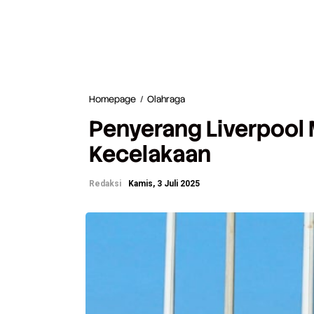
Homepage
/
Olahraga
P
e
Penyerang Liverpool
n
y
Kecelakaan
e
r
a
Redaksi
Kamis, 3 Juli 2025
n
g
L
i
v
e
r
p
o
o
l