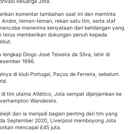
rivasi keluarga Jota.
erikan komentar tambahan saat ini dan meminta
n Andre, teman-teman, rekan satu tim, serta staf
a mencoba menerima kenyataan dari kehilangan yang
an terus memberikan dukungan penuh kepada
ebut.
lengkap Diogo José Teixeira da Silva, lahir di
Desember 1996.
lnya di klub Portugal, Paços de Ferreira, sebelum
id.
 di tim utama Atlético, Jota sempat dipinjamkan ke
lverhampton Wanderers.
jit dan ia menjadi bagian penting dari tim yang
ada September 2020, Liverpool memboyong Jota
aporkan mencapai £45 juta.