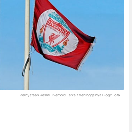
Pernyataan Resmi Liverpool Terkait Meninggalnya Diogo Jota