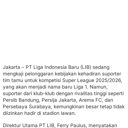
a
S
u
p
e
r
M
u
s
i
m
D
e
Jakarta – PT Liga Indonesia Baru (LIB) sedang
p
mengkaji pelonggaran kebijakan kehadiran suporter
a
n
tim tamu untuk kompetisi Super League 2025/2026,
yang akan menjadi nama baru Liga 1. Namun,
suporter dari klub-klub dengan rivalitas tinggi seperti
Persib Bandung, Persija Jakarta, Arema FC, dan
Persebaya Surabaya, kemungkinan besar tetap tidak
diizinkan hadir di stadion lawan.
Direktur Utama PT LIB, Ferry Paulus, menyatakan