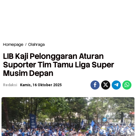
Homepage
/
Olahraga
L
I
LIB Kaji Pelonggaran Aturan
B
K
Suporter Tim Tamu Liga Super
a
Musim Depan
j
i
P
Redaksi
Kamis, 16 Oktober 2025
e
l
o
n
g
g
a
r
a