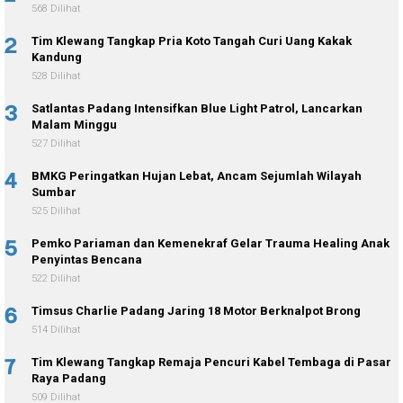
568 Dilihat
2
Tim Klewang Tangkap Pria Koto Tangah Curi Uang Kakak
Kandung
528 Dilihat
3
Satlantas Padang Intensifkan Blue Light Patrol, Lancarkan
Malam Minggu
527 Dilihat
4
BMKG Peringatkan Hujan Lebat, Ancam Sejumlah Wilayah
Sumbar
525 Dilihat
5
Pemko Pariaman dan Kemenekraf Gelar Trauma Healing Anak
Penyintas Bencana
522 Dilihat
6
Timsus Charlie Padang Jaring 18 Motor Berknalpot Brong
514 Dilihat
7
Tim Klewang Tangkap Remaja Pencuri Kabel Tembaga di Pasar
Raya Padang
509 Dilihat