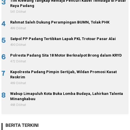
3
Tim Klewang Tangkap Remaja Pencuri Kabel Tembaga di Pasar
Raya Padang
541 Dilihat
4
Rahmat Saleh Dukung Perampingan BUMN, Tolak PHK
499 Dilihat
5
Satpol PP Padang Tertibkan Lapak PKL Trotoar Pasar Alai
490 Dilihat
6
Polresta Padang Sita 18 Motor Berknalpot Brong dalam KRYD
472 Dilihat
7
Kapolresta Padang Pimpin Sertijab, Wildan Promosi Kasat
Reskrim
469 Dilihat
8
Wabup Limapuluh Kota Buka Lomba Budaya, Lahirkan Talenta
Minangkabau
468 Dilihat
BERITA TERKINI