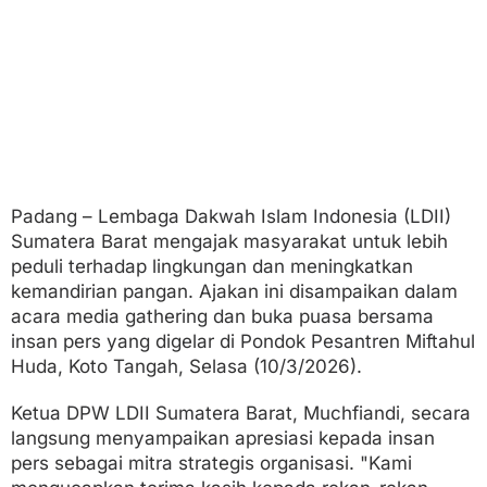
y
a
r
a
k
a
t
P
e
d
u
Padang – Lembaga Dakwah Islam Indonesia (LDII)
l
Sumatera Barat mengajak masyarakat untuk lebih
i
L
peduli terhadap lingkungan dan meningkatkan
i
kemandirian pangan. Ajakan ini disampaikan dalam
n
acara media gathering dan buka puasa bersama
g
insan pers yang digelar di Pondok Pesantren Miftahul
k
u
Huda, Koto Tangah, Selasa (10/3/2026).
n
g
Ketua DPW LDII Sumatera Barat, Muchfiandi, secara
a
langsung menyampaikan apresiasi kepada insan
n
pers sebagai mitra strategis organisasi. "Kami