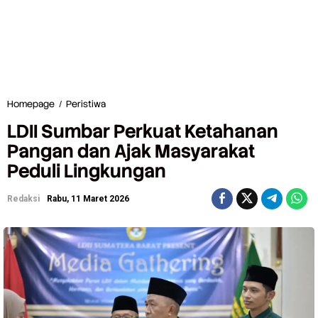
Homepage
/
Peristiwa
L
D
LDII Sumbar Perkuat Ketahanan
I
I
Pangan dan Ajak Masyarakat
S
Peduli Lingkungan
u
m
b
Redaksi
Rabu, 11 Maret 2026
a
r
P
e
r
k
u
a
t