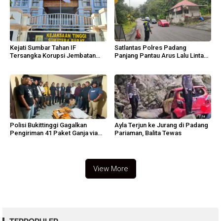
Kejati Sumbar Tahan IF
Satlantas Polres Padang
Tersangka Korupsi Jembatan
Panjang Pantau Arus Lalu Lintas
Sikabu
Lembah Anai
Polisi Bukittinggi Gagalkan
Ayla Terjun ke Jurang di Padang
Pengiriman 41 Paket Ganja via
Pariaman, Balita Tewas
Ekspedisi
View More