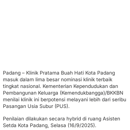
i
M
a
s
u
k
N
o
m
i
n
a
s
i
Padang – Klinik Pratama Buah Hati Kota Padang
masuk dalam lima besar nominasi klinik terbaik
tingkat nasional. Kementerian Kependudukan dan
Pembangunan Keluarga (Kemendukbangga)/BKKBN
menilai klinik ini berpotensi melayani lebih dari seribu
Pasangan Usia Subur (PUS).
Penilaian dilakukan secara hybrid di ruang Asisten
Setda Kota Padang, Selasa (16/9/2025).