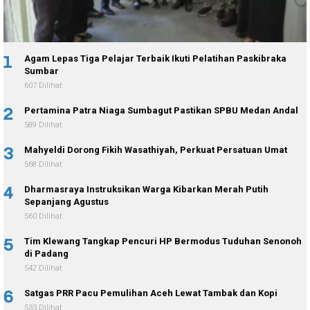
1
Agam Lepas Tiga Pelajar Terbaik Ikuti Pelatihan Paskibraka
Sumbar
607 Dilihat
2
Pertamina Patra Niaga Sumbagut Pastikan SPBU Medan Andal
589 Dilihat
3
Mahyeldi Dorong Fikih Wasathiyah, Perkuat Persatuan Umat
568 Dilihat
4
Dharmasraya Instruksikan Warga Kibarkan Merah Putih
Sepanjang Agustus
560 Dilihat
5
Tim Klewang Tangkap Pencuri HP Bermodus Tuduhan Senonoh
di Padang
542 Dilihat
6
Satgas PRR Pacu Pemulihan Aceh Lewat Tambak dan Kopi
533 Dilihat