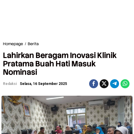
Homepage
/
Berita
L
a
Lahirkan Beragam Inovasi Klinik
h
i
Pratama Buah Hati Masuk
r
Nominasi
k
a
n
Redaksi
Selasa, 16 September 2025
B
e
r
a
g
a
m
I
n