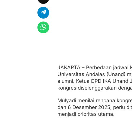
u
a
n
A
l
u
m
n
i
H
i
n
d
JAKARTA – Perbedaan jadwal Ko
a
Universitas Andalas (Unand) m
r
i
alumni. Ketua DPD IKA Unand 
K
kongres diselenggarakan denga
o
n
Mulyadi menilai rencana kongr
f
l
dan 6 Desember 2025, perlu di
i
menjadi prioritas utama.
k