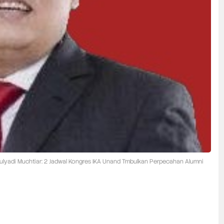
Mulyadi Muchtiar: 2 Jadwal Kongres IKA Unand Tmbulkan Perpecahan Alumni