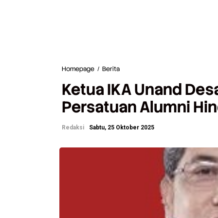
Homepage
/
Berita
K
e
Ketua IKA Unand Des
t
u
Persatuan Alumni Hind
a
I
K
Redaksi
Sabtu, 25 Oktober 2025
A
U
n
a
n
d
D
e
s
a
k