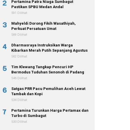
2
Pertamina Patra Niaga Sumbagut
Pastikan SPBU Medan Andal
591 Dilihat
3
Mahyeldi Dorong Fikih Wasathiyah,
Perkuat Persatuan Umat
569 Dilihat
4
Dharmasraya Instruksikan Warga
Kibarkan Merah Putih Sepanjang Agustus
562 Dilihat
5
Tim Klewang Tangkap Pencuri HP
Bermodus Tuduhan Senonoh di Padang
546 Dilihat
6
Satgas PRR Pacu Pemulihan Aceh Lewat
Tambak dan Kopi
534 Dilihat
7
Pertamina Turunkan Harga Pertamax dan
Turbo di Sumbagut
530 Dilihat