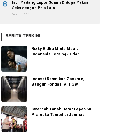
8
Istri Padang Lapor Suami Diduga Paksa
Seks dengan Pria Lain
522 Dilihat
BERITA TERKINI
Rizky Ridho Minta Maaf,
Indonesia Tersingkir dari
Semifinal AFF 2026
Indosat Resmikan Zankore,
Bangun Fondasi AI 1 GW
Kwarcab Tanah Datar Lepas 60
Pramuka Tampil di Jamnas
Cibubur