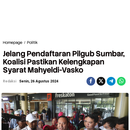
Homepage
/
Politik
J
e
Jelang Pendaftaran Pilgub Sumbar,
l
a
Koalisi Pastikan Kelengkapan
n
Syarat Mahyeldi-Vasko
g
P
e
Redaksi
Senin, 26 Agustus 2024
n
d
a
f
t
a
r
a
n