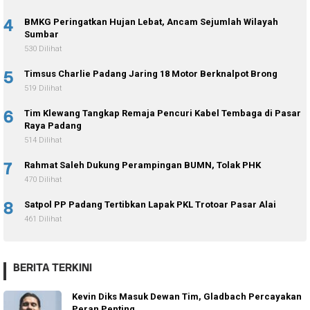
4
BMKG Peringatkan Hujan Lebat, Ancam Sejumlah Wilayah
Sumbar
530 Dilihat
5
Timsus Charlie Padang Jaring 18 Motor Berknalpot Brong
519 Dilihat
6
Tim Klewang Tangkap Remaja Pencuri Kabel Tembaga di Pasar
Raya Padang
514 Dilihat
7
Rahmat Saleh Dukung Perampingan BUMN, Tolak PHK
470 Dilihat
8
Satpol PP Padang Tertibkan Lapak PKL Trotoar Pasar Alai
461 Dilihat
BERITA TERKINI
Kevin Diks Masuk Dewan Tim, Gladbach Percayakan
Peran Penting