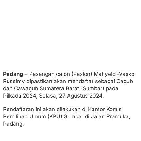
k
a
n
K
e
l
e
n
g
k
a
p
a
Padang
– Pasangan calon (Paslon) Mahyeldi-Vasko
n
Ruseimy dipastikan akan mendaftar sebagai Cagub
S
y
dan Cawagub Sumatera Barat (Sumbar) pada
a
Pilkada 2024, Selasa, 27 Agustus 2024.
r
a
Pendaftaran ini akan dilakukan di Kantor Komisi
t
M
Pemilihan Umum (KPU) Sumbar di Jalan Pramuka,
a
Padang.
h
y
e