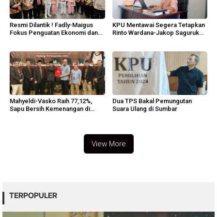
Resmi Dilantik ! Fadly-Maigus
KPU Mentawai Segera Tetapkan
Fokus Penguatan Ekonomi dan
Rinto Wardana-Jakop Saguruk
Infrastruktur Padang
sebagai Paslon Terpilih
Mahyeldi-Vasko Raih 77,12%,
Dua TPS Bakal Pemungutan
Sapu Bersih Kemenangan di
Suara Ulang di Sumbar
Sumbar
View More
TERPOPULER