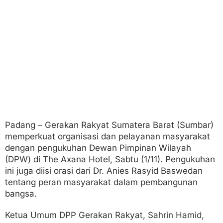
D
o
r
o
n
g
P
e
r
a
n
A
k
t
Padang – Gerakan Rakyat Sumatera Barat (Sumbar)
i
memperkuat organisasi dan pelayanan masyarakat
f
M
dengan pengukuhan Dewan Pimpinan Wilayah
a
(DPW) di The Axana Hotel, Sabtu (1/11). Pengukuhan
s
ini juga diisi orasi dari Dr. Anies Rasyid Baswedan
y
tentang peran masyarakat dalam pembangunan
a
r
bangsa.
a
k
Ketua Umum DPP Gerakan Rakyat, Sahrin Hamid,
a