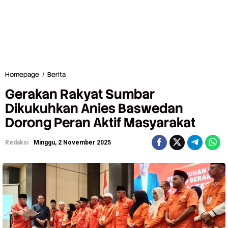
Homepage
/
Berita
G
e
Gerakan Rakyat Sumbar
r
a
Dikukuhkan Anies Baswedan
k
Dorong Peran Aktif Masyarakat
a
n
R
Redaksi
Minggu, 2 November 2025
a
k
y
a
t
S
u
m
b