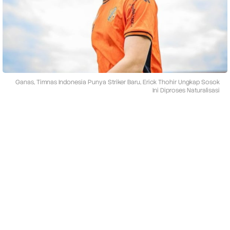
e
s
i
a
P
u
n
y
a
Ganas, Timnas Indonesia Punya Striker Baru, Erick Thohir Ungkap Sosok
S
Ini Diproses Naturalisasi
t
r
i
k
e
r
B
a
r
u
,
E
r
i
c