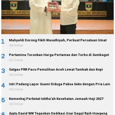
1
Mahyeldi Dorong Fikih Wasathiyah, Perkuat Persatuan Umat
596 Dilihat
2
Pertamina Turunkan Harga Pertamax dan Turbo di Sumbagut
557 Dilihat
3
Satgas PRR Pacu Pemulihan Aceh Lewat Tambak dan Kopi
555 Dilihat
4
Istri Padang Lapor Suami Diduga Paksa Seks dengan Pria Lain
545 Dilihat
5
Kemenhaj Perketat Istitha’ah Kesehatan Jemaah Haji 2027
540 Dilihat
6
Aiptu David WW Tegaskan Dedikasi Usai Gagal Raih Hoegeng