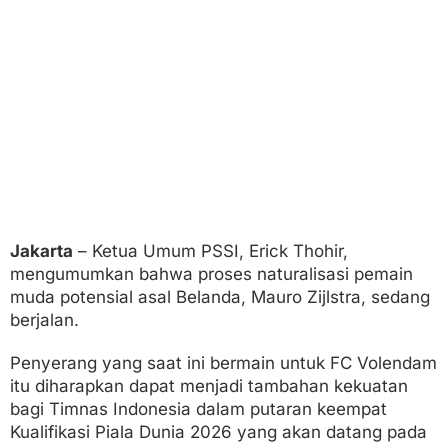
k
T
h
o
h
i
r
U
n
g
k
a
p
S
Jakarta
– Ketua Umum PSSI, Erick Thohir,
o
mengumumkan bahwa proses naturalisasi pemain
s
o
muda potensial asal Belanda, Mauro Zijlstra, sedang
k
berjalan.
I
n
Penyerang yang saat ini bermain untuk FC Volendam
i
itu diharapkan dapat menjadi tambahan kekuatan
D
i
bagi Timnas Indonesia dalam putaran keempat
p
Kualifikasi Piala Dunia 2026 yang akan datang pada
r