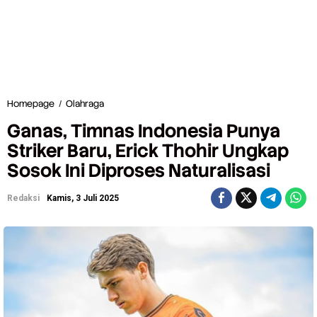
Homepage
/
Olahraga
G
a
Ganas, Timnas Indonesia Punya
n
a
Striker Baru, Erick Thohir Ungkap
s
Sosok Ini Diproses Naturalisasi
,
T
i
Redaksi
Kamis, 3 Juli 2025
m
n
a
s
I
n
d
o
n