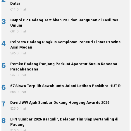
Datar
611 Dilihat
3
Satpol PP Padang Tertibkan PKL dan Bangunan di Fasilitas
Umum
601 Dilihat
4
Polresta Padang Ringkus Komplotan Pencuri Lintas Provinsi
Asal Medan
596 Dilihat
5
Pemko Padang Panjang Perkuat Aparatur Susun Rencana
Pascabencana
592 Dilihat
6
67 Siswa Terpilih Sawahlunto Jalani Latihan Paskibra HUT RI
566 Dilihat
7
David WW Ajak Sumbar Dukung Hoegeng Awards 2026
523 Dilihat
8
LFN Sumbar 2026 Bergulir, Delapan Tim Siap Bertanding di
Padang
510 Dilihat