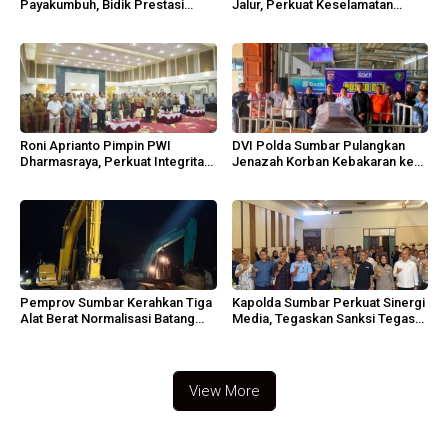
Payakumbuh, Bidik Prestasi
Jalur, Perkuat Keselamatan
Porprov Sumbar
Operasi
Roni Aprianto Pimpin PWI
DVI Polda Sumbar Pulangkan
Dharmasraya, Perkuat Integritas
Jenazah Korban Kebakaran ke
dan Marwah Jurnalisme
Agam
Pemprov Sumbar Kerahkan Tiga
Kapolda Sumbar Perkuat Sinergi
Alat Berat Normalisasi Batang
Media, Tegaskan Sanksi Tegas
Guo
Anggota
View More