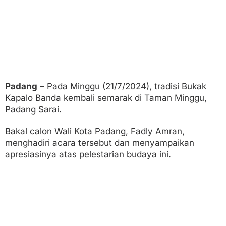
K
a
p
a
l
o
B
a
n
d
Padang
– Pada Minggu (21/7/2024), tradisi Bukak
a
Kapalo Banda kembali semarak di Taman Minggu,
Padang Sarai.
Bakal calon Wali Kota Padang, Fadly Amran,
menghadiri acara tersebut dan menyampaikan
apresiasinya atas pelestarian budaya ini.