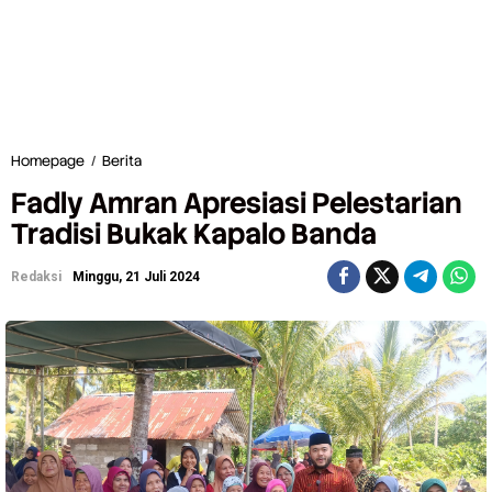
Homepage
/
Berita
F
a
Fadly Amran Apresiasi Pelestarian
d
l
Tradisi Bukak Kapalo Banda
y
A
Redaksi
Minggu, 21 Juli 2024
m
r
a
n
A
p
r
e
s
i
a