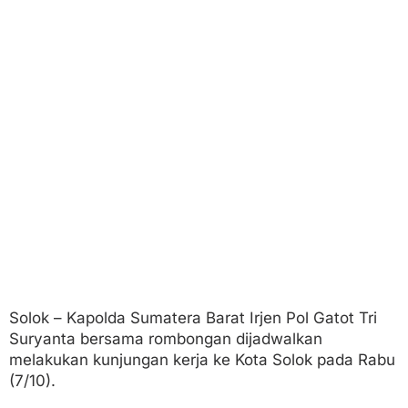
a
r
k
e
K
o
t
a
S
o
l
o
k
T
a
n
a
m
J
a
Solok – Kapolda Sumatera Barat Irjen Pol Gatot Tri
g
Suryanta bersama rombongan dijadwalkan
u
melakukan kunjungan kerja ke Kota Solok pada Rabu
n
(7/10).
g
S