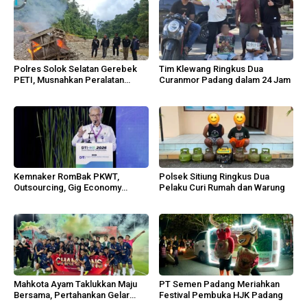
Polres Solok Selatan Gerebek
Tim Klewang Ringkus Dua
PETI, Musnahkan Peralatan
Curanmor Padang dalam 24 Jam
Sungai Bangko
Kemnaker RomBak PKWT,
Polsek Sitiung Ringkus Dua
Outsourcing, Gig Economy
Pelaku Curi Rumah dan Warung
Lindungi Pekerja
Mahkota Ayam Taklukkan Maju
PT Semen Padang Meriahkan
Bersama, Pertahankan Gelar
Festival Pembuka HJK Padang
MPL 2026