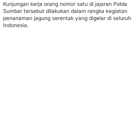
e
Kunjungan kerja orang nomor satu di jajaran Polda
r
Sumbar tersebut dilakukan dalam rangka kegiatan
e
penanaman jagung serentak yang digelar di seluruh
n
t
Indonesia.
a
k