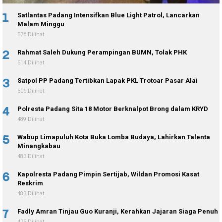
1
Satlantas Padang Intensifkan Blue Light Patrol, Lancarkan
Malam Minggu
576 Dilihat
2
Rahmat Saleh Dukung Perampingan BUMN, Tolak PHK
514 Dilihat
3
Satpol PP Padang Tertibkan Lapak PKL Trotoar Pasar Alai
506 Dilihat
4
Polresta Padang Sita 18 Motor Berknalpot Brong dalam KRYD
489 Dilihat
5
Wabup Limapuluh Kota Buka Lomba Budaya, Lahirkan Talenta
Minangkabau
483 Dilihat
6
Kapolresta Padang Pimpin Sertijab, Wildan Promosi Kasat
Reskrim
483 Dilihat
7
Fadly Amran Tinjau Guo Kuranji, Kerahkan Jajaran Siaga Penuh
475 Dilihat