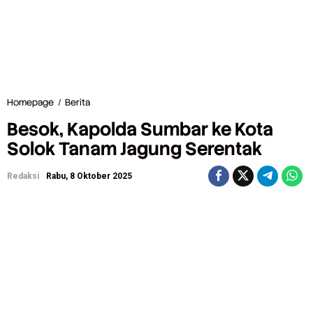
Homepage
/
Berita
B
e
Besok, Kapolda Sumbar ke Kota
s
o
Solok Tanam Jagung Serentak
k
,
Redaksi
Rabu, 8 Oktober 2025
K
a
p
o
l
d
a
S
u
m
b