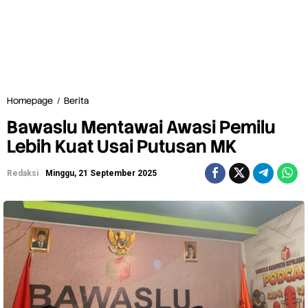
Homepage
/
Berita
B
a
Bawaslu Mentawai Awasi Pemilu
w
a
Lebih Kuat Usai Putusan MK
s
l
Redaksi
Minggu, 21 September 2025
u
M
e
n
t
a
w
a
i
A
w