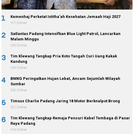
1
Kemenhaj Perketat Istitha’ah Kesehatan Jemaah Haji 2027
577 Dilihat
2
Satlantas Padang Intensifkan Blue Light Patrol, Lancarkan
Malam Minggu
535 Dilihat
3
Tim Klewang Tangkap Pria Koto Tangah Curi Uang Kakak
Kandung
533 Dilihat
4
BMKG Peringatkan Hujan Lebat, Ancam Sejumlah Wilayah
Sumbar
532 Dilihat
5
Timsus Charlie Padang Jaring 18 Motor Berknalpot Brong
521 Dilihat
6
Tim Klewang Tangkap Remaja Pencuri Kabel Tembaga di Pasar
Raya Padang
516 Dilihat