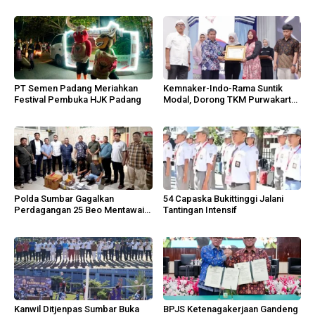
PT Semen Padang Meriahkan
Kemnaker-Indo-Rama Suntik
Festival Pembuka HJK Padang
Modal, Dorong TKM Purwakarta
Tumbuh
Polda Sumbar Gagalkan
54 Capaska Bukittinggi Jalani
Perdagangan 25 Beo Mentawai
Tantingan Intensif
di Bungus
Kanwil Ditjenpas Sumbar Buka
BPJS Ketenagakerjaan Gandeng