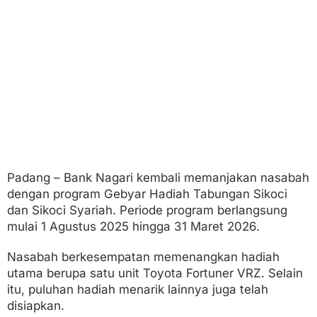
e
r
h
a
d
i
a
h
F
o
r
t
u
n
Padang – Bank Nagari kembali memanjakan nasabah
e
dengan program Gebyar Hadiah Tabungan Sikoci
r
dan Sikoci Syariah. Periode program berlangsung
mulai 1 Agustus 2025 hingga 31 Maret 2026.
Nasabah berkesempatan memenangkan hadiah
utama berupa satu unit Toyota Fortuner VRZ. Selain
itu, puluhan hadiah menarik lainnya juga telah
disiapkan.