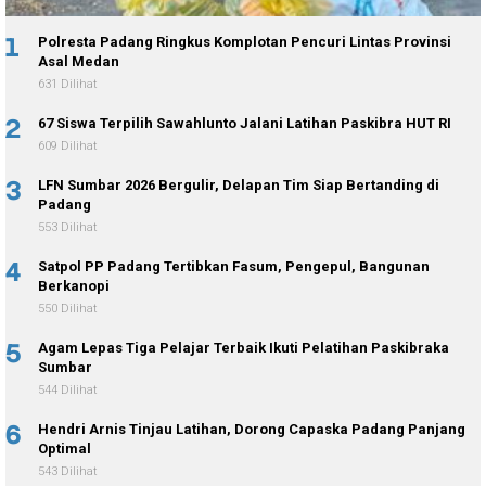
1
Polresta Padang Ringkus Komplotan Pencuri Lintas Provinsi
Asal Medan
631 Dilihat
2
67 Siswa Terpilih Sawahlunto Jalani Latihan Paskibra HUT RI
609 Dilihat
3
LFN Sumbar 2026 Bergulir, Delapan Tim Siap Bertanding di
Padang
553 Dilihat
4
Satpol PP Padang Tertibkan Fasum, Pengepul, Bangunan
Berkanopi
550 Dilihat
5
Agam Lepas Tiga Pelajar Terbaik Ikuti Pelatihan Paskibraka
Sumbar
544 Dilihat
6
Hendri Arnis Tinjau Latihan, Dorong Capaska Padang Panjang
Optimal
543 Dilihat