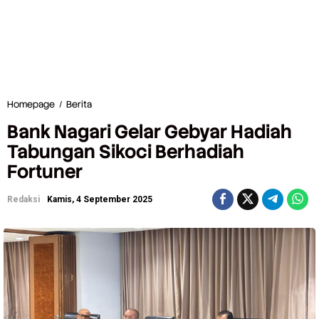
Homepage
/
Berita
B
a
Bank Nagari Gelar Gebyar Hadiah
n
k
Tabungan Sikoci Berhadiah
N
Fortuner
a
g
a
Redaksi
Kamis, 4 September 2025
r
i
G
e
l
a
r
G
e