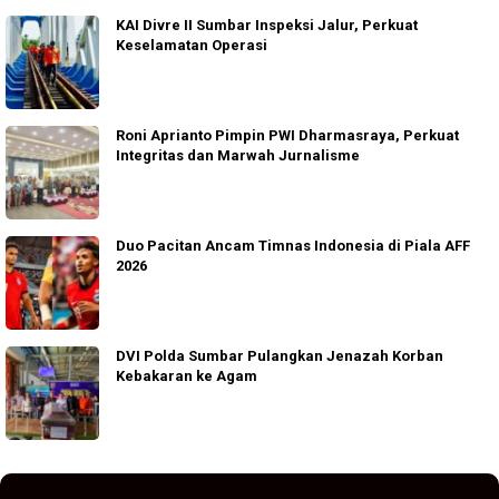
KAI Divre II Sumbar Inspeksi Jalur, Perkuat
Keselamatan Operasi
Roni Aprianto Pimpin PWI Dharmasraya, Perkuat
Integritas dan Marwah Jurnalisme
Duo Pacitan Ancam Timnas Indonesia di Piala AFF
2026
DVI Polda Sumbar Pulangkan Jenazah Korban
Kebakaran ke Agam