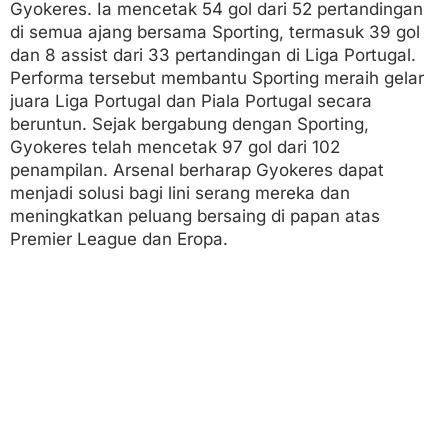
Gyokeres. Ia mencetak 54 gol dari 52 pertandingan
di semua ajang bersama Sporting, termasuk 39 gol
dan 8 assist dari 33 pertandingan di Liga Portugal.
Performa tersebut membantu Sporting meraih gelar
juara Liga Portugal dan Piala Portugal secara
beruntun. Sejak bergabung dengan Sporting,
Gyokeres telah mencetak 97 gol dari 102
penampilan. Arsenal berharap Gyokeres dapat
menjadi solusi bagi lini serang mereka dan
meningkatkan peluang bersaing di papan atas
Premier League dan Eropa.