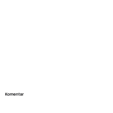
Komentar