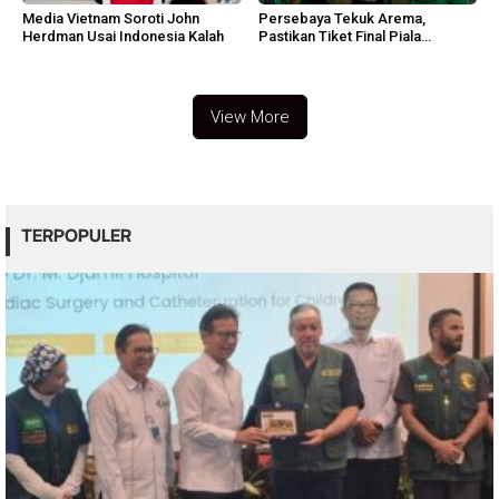
Media Vietnam Soroti John
Persebaya Tekuk Arema,
Herdman Usai Indonesia Kalah
Pastikan Tiket Final Piala
Presiden 2026
View More
TERPOPULER